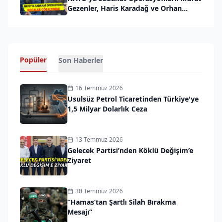
Gezenler, Haris Karadağ ve Orhan
Küçük Gözaltında
Popüler
Son Haberler
16 Temmuz 2026
Usulsüz Petrol Ticaretinden Türkiye'ye
1,5 Milyar Dolarlık Ceza
13 Temmuz 2026
Gelecek Partisi’nden Köklü Değişim’e
Ziyaret
30 Temmuz 2026
“Hamas’tan Şartlı Silah Bırakma
Mesajı”