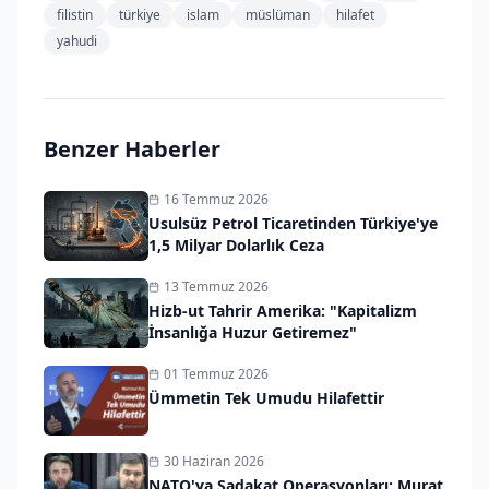
filistin
türkiye
islam
müslüman
hilafet
yahudi
Benzer Haberler
16 Temmuz 2026
Usulsüz Petrol Ticaretinden Türkiye'ye
1,5 Milyar Dolarlık Ceza
13 Temmuz 2026
Hizb-ut Tahrir Amerika: "Kapitalizm
İnsanlığa Huzur Getiremez"
01 Temmuz 2026
Ümmetin Tek Umudu Hilafettir
30 Haziran 2026
NATO'ya Sadakat Operasyonları: Murat