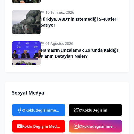
10 Temmuz 2026
Türkiye, ABD’nin İstemediği S-400’leri
Satıyor
01 Ağustos 2026
Hamas’ın İmzalamak Zorunda Kaldığı
Planın Detayları Neler?
Sosyal Medya
@Kokludegisimmedya
@KokluDegisim
Köklü Değişim Medya
@kokludegisimmedya