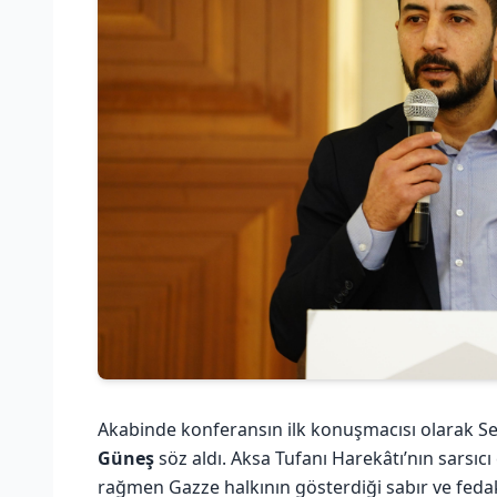
Akabinde konferansın ilk konuşmacısı olarak S
Güneş
söz aldı. Aksa Tufanı Harekâtı’nın sarsıc
rağmen Gazze halkının gösterdiği sabır ve feda