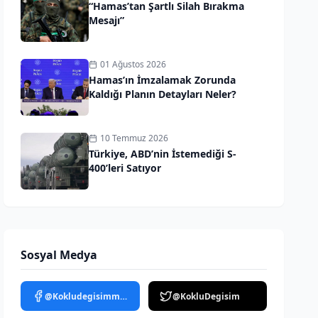
“Hamas’tan Şartlı Silah Bırakma
Mesajı”
01 Ağustos 2026
Hamas’ın İmzalamak Zorunda
Kaldığı Planın Detayları Neler?
10 Temmuz 2026
Türkiye, ABD’nin İstemediği S-
400’leri Satıyor
Sosyal Medya
@Kokludegisimmedya
@KokluDegisim