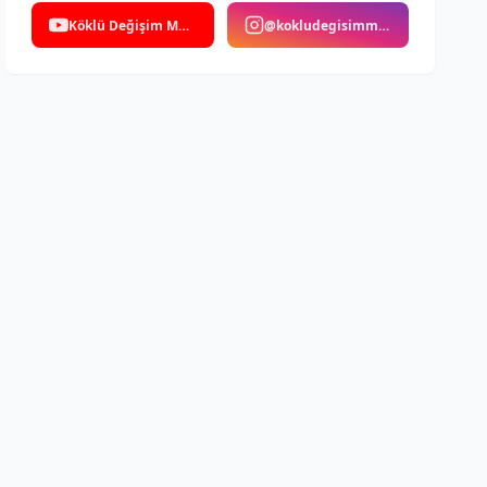
Köklü Değişim Medya
@kokludegisimmedya