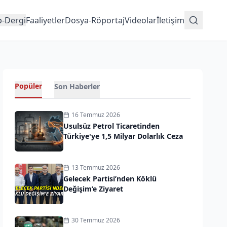
p-Dergi
Faaliyetler
Dosya-Röportaj
Videolar
İletişim
Popüler
Son Haberler
16 Temmuz 2026
Usulsüz Petrol Ticaretinden
Türkiye'ye 1,5 Milyar Dolarlık Ceza
13 Temmuz 2026
Gelecek Partisi’nden Köklü
Değişim’e Ziyaret
30 Temmuz 2026