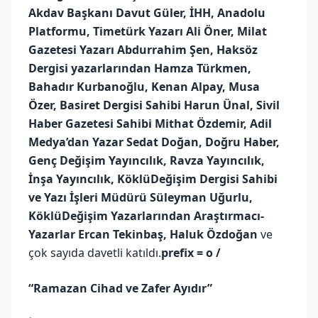
Akdav Başkanı Davut Güler, İHH, Anadolu
Platformu, Timetürk Yazarı Ali Öner, Milat
Gazetesi Yazarı Abdurrahim Şen, Haksöz
Dergisi yazarlarından Hamza Türkmen,
Bahadır Kurbanoğlu, Kenan Alpay, Musa
Özer, Basiret Dergisi Sahibi Harun Ünal, Sivil
Haber Gazetesi Sahibi Mithat Özdemir, Adil
Medya’dan Yazar Sedat Doğan, Doğru Haber,
Genç Değişim Yayıncılık, Ravza Yayıncılık,
İnşa Yayıncılık, KöklüDeğişim Dergisi Sahibi
ve Yazı İşleri Müdürü Süleyman Uğurlu,
KöklüDeğişim Yazarlarından Araştırmacı-
Yazarlar Ercan Tekinbaş, Haluk Özdoğan
ve
çok sayıda davetli katıldı.
prefix = o /
“Ramazan Cihad ve Zafer Ayıdır”