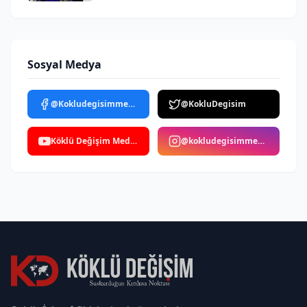
Sosyal Medya
@Kokludegisimmedya
@KokluDegisim
Köklü Değişim Medya
@kokludegisimmedya