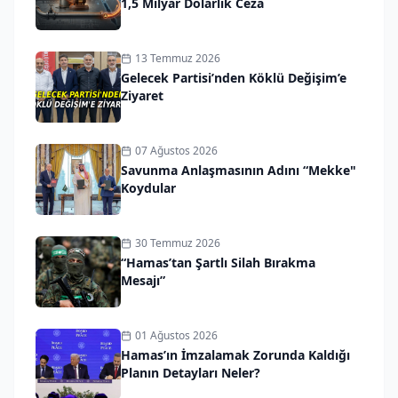
1,5 Milyar Dolarlık Ceza
13 Temmuz 2026
Gelecek Partisi’nden Köklü Değişim’e
Ziyaret
07 Ağustos 2026
Savunma Anlaşmasının Adını “Mekke"
Koydular
30 Temmuz 2026
“Hamas’tan Şartlı Silah Bırakma
Mesajı”
01 Ağustos 2026
Hamas’ın İmzalamak Zorunda Kaldığı
Planın Detayları Neler?