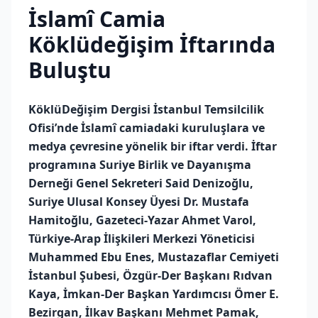
İslamî Camia
Köklüdeğişim İftarında
Buluştu
KöklüDeğişim Dergisi İstanbul Temsilcilik
Ofisi’nde İslamî camiadaki kuruluşlara ve
medya çevresine yönelik bir iftar verdi. İftar
programına Suriye Birlik ve Dayanışma
Derneği Genel Sekreteri Said Denizoğlu,
Suriye Ulusal Konsey Üyesi Dr. Mustafa
Hamitoğlu, Gazeteci-Yazar Ahmet Varol,
Türkiye-Arap İlişkileri Merkezi Yöneticisi
Muhammed Ebu Enes, Mustazaflar Cemiyeti
İstanbul Şubesi, Özgür-Der Başkanı Rıdvan
Kaya, İmkan-Der Başkan Yardımcısı Ömer E.
Bezirgan, İlkav Başkanı Mehmet Pamak,