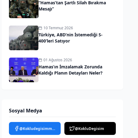
“Hamas’tan Şartlı Silah Bırakma
Mesajı”
10 Temmuz 2026
Türkiye, ABD’nin İstemediği S-
400’leri Satıyor
01 Ağustos 2026
Hamas’ın İmzalamak Zorunda
Kaldığı Planın Detayları Neler?
Sosyal Medya
@Kokludegisimmedya
@KokluDegisim