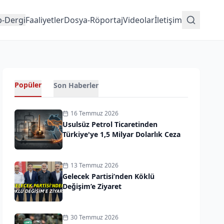
p-Dergi
Faaliyetler
Dosya-Röportaj
Videolar
İletişim
Popüler
Son Haberler
16 Temmuz 2026
Usulsüz Petrol Ticaretinden
Türkiye'ye 1,5 Milyar Dolarlık Ceza
13 Temmuz 2026
Gelecek Partisi’nden Köklü
Değişim’e Ziyaret
30 Temmuz 2026