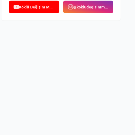
Köklü Değişim Medya
@kokludegisimmedya