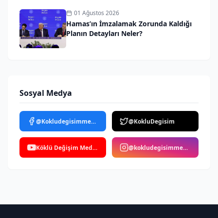
01 Ağustos 2026
Hamas’ın İmzalamak Zorunda Kaldığı
Planın Detayları Neler?
Sosyal Medya
@Kokludegisimmedya
@KokluDegisim
Köklü Değişim Medya
@kokludegisimmedya