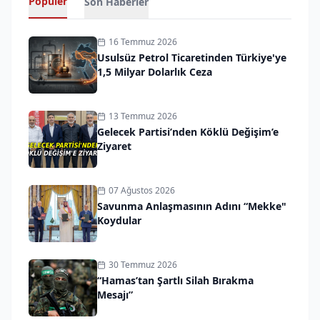
Popüler
Son Haberler
16 Temmuz 2026
Usulsüz Petrol Ticaretinden Türkiye'ye
1,5 Milyar Dolarlık Ceza
13 Temmuz 2026
Gelecek Partisi’nden Köklü Değişim’e
Ziyaret
07 Ağustos 2026
Savunma Anlaşmasının Adını “Mekke"
Koydular
30 Temmuz 2026
“Hamas’tan Şartlı Silah Bırakma
Mesajı”