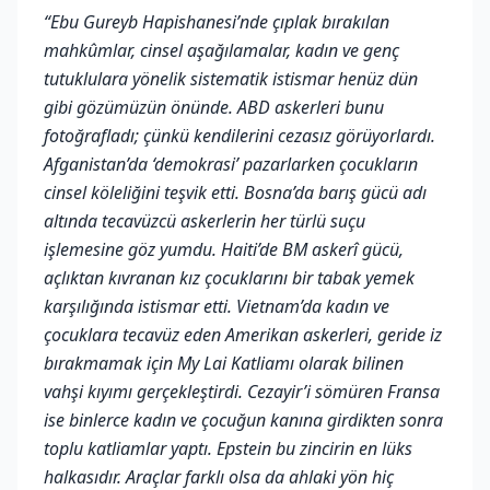
“Ebu Gureyb Hapishanesi’nde çıplak bırakılan
mahkûmlar, cinsel aşağılamalar, kadın ve genç
tutuklulara yönelik sistematik istismar henüz dün
gibi gözümüzün önünde. ABD askerleri bunu
fotoğrafladı; çünkü kendilerini cezasız görüyorlardı.
Afganistan’da ‘demokrasi’ pazarlarken çocukların
cinsel köleliğini teşvik etti. Bosna’da barış gücü adı
altında tecavüzcü askerlerin her türlü suçu
işlemesine göz yumdu. Haiti’de BM askerî gücü,
açlıktan kıvranan kız çocuklarını bir tabak yemek
karşılığında istismar etti. Vietnam’da kadın ve
çocuklara tecavüz eden Amerikan askerleri, geride iz
bırakmamak için My Lai Katliamı olarak bilinen
vahşi kıyımı gerçekleştirdi. Cezayir’i sömüren Fransa
ise binlerce kadın ve çocuğun kanına girdikten sonra
toplu katliamlar yaptı. Epstein bu zincirin en lüks
halkasıdır. Araçlar farklı olsa da ahlaki yön hiç