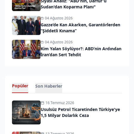
Siyasi Analiz: "ABD'nin, Darfur'u
Sudan'dan Koparma Planı"
04 Ağustos 2026
Gazze’de Kan Akarken, Garantörlerden
“Şiddetli Kınama”
04 Ağustos 2026
Kim Yalan Söylüyor?: ABD’nin Ardından
İran’dan Sert Tehdit
Popüler
Son Haberler
16 Temmuz 2026
Usulsüz Petrol Ticaretinden Türkiye'ye
1,5 Milyar Dolarlık Ceza
13 Temmuz 2026