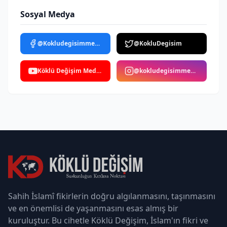
Sosyal Medya
@Kokludegisimmedya
@KokluDegisim
Köklü Değişim Medya
@kokludegisimmedya
Sahih İslamî fikirlerin doğru algılanmasını, taşınmasını
ve en önemlisi de yaşanmasını esas almış bir
kuruluştur. Bu cihetle Köklü Değişim, İslam'ın fikri ve