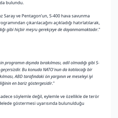
nda bulundu.
eyaz Saray ve Pentagon’un, S-400 hava savunma
ogramından çıkarılacağını açıkladığı hatırlatılarak,
adığı gibi hiçbir meşru gerekçeye de dayanmamaktadır
."
n programın dışında bırakılması, adil olmadığı gibi S-
a geçersizdir. Bu konuda NATO'nun da katılacağı bir
kılması, ABD tarafındaki ön yargının ve meseleyi iyi
liğinin en bariz göstergesidir
."
adece söylemle değil, eylemle ve özellikle de terör
delede göstermesi uyarısında bulunulduğu