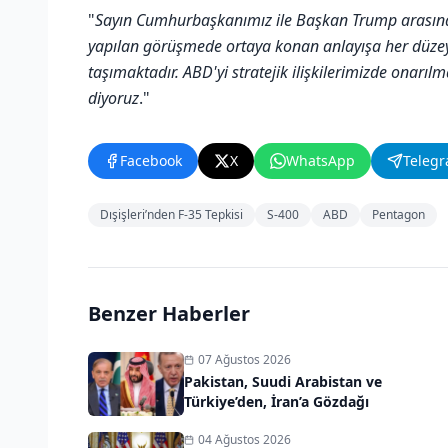
"
Sayın Cumhurbaşkanımız ile Başkan Trump arasında
yapılan görüşmede ortaya konan anlayışa her düz
taşımaktadır. ABD'yi stratejik ilişkilerimizde onar
diyoruz
."
Facebook
X
WhatsApp
Teleg
Dışişleri’nden F-35 Tepkisi
S-400
ABD
Pentagon
Benzer Haberler
07 Ağustos 2026
Pakistan, Suudi Arabistan ve
Türkiye’den, İran’a Gözdağı
04 Ağustos 2026