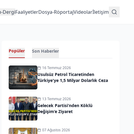
p-Dergi
Faaliyetler
Dosya-Röportaj
Videolar
İletişim
Popüler
Son Haberler
16 Temmuz 2026
Usulsüz Petrol Ticaretinden
Türkiye'ye 1,5 Milyar Dolarlık Ceza
13 Temmuz 2026
Gelecek Partisi’nden Köklü
Değişim’e Ziyaret
07 Ağustos 2026