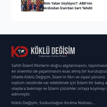
Kim Yalan Söylüyor?: ABD’nin
Ardından İran’dan Sert Tehdit
Sahih İslamî fikirlerin doğru algılanmasını, taşınması
en önemlisi de yaşanmasını esas almış bir kuruluştur
cihetle Köklü Değişim, İslam'ın fikri ve siyasi yönünü
toplum nezdinde var edebilmek için İslami bir bakış a
olaylara bakmayı ve İslami çözümler ortaya koymayı
edinmiştir.
Köklü Değişim, Suskunluğun Kırılma Noktası...