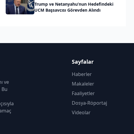
Trump ve Netanyahu’nun Hedefindeki
UCM Başsavcısı Görevden Alındı
Sayfalar
Haberler
nı ve
Makaleler
. Bu
Faaliyetler
Dosya-Röportaj
çısıyla
 amaç
Videolar