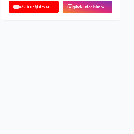
Köklü Değişim Medya
@kokludegisimmedya