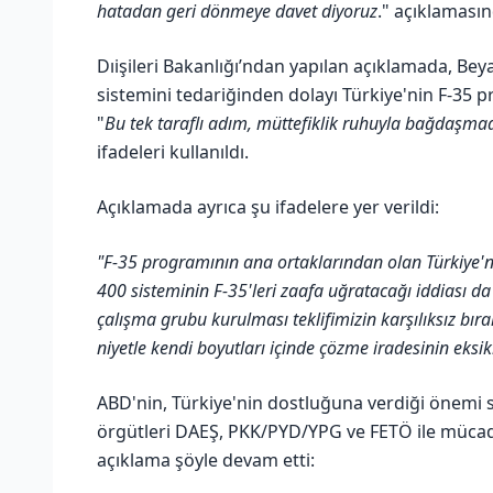
hatadan geri dönmeye davet diyoruz
." açıklaması
Dıişileri Bakanlığı’ndan yapılan açıklamada, B
sistemini tedariğinden dolayı Türkiye'nin F-35 pr
"
Bu tek taraflı adım, müttefiklik ruhuyla bağdaşm
ifadeleri kullanıldı.
Açıklamada ayrıca şu ifadelere yer verildi:
"F-35 programının ana ortaklarından olan Türkiye'ni
400 sisteminin F-35'leri zaafa uğratacağı iddiası d
çalışma grubu kurulması teklifimizin karşılıksız bıra
niyetle kendi boyutları içinde çözme iradesinin eksik
ABD'nin, Türkiye'nin dostluğuna verdiği önemi s
örgütleri DAEŞ, PKK/PYD/YPG ve FETÖ ile müca
açıklama şöyle devam etti: