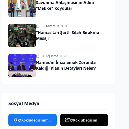
Savunma Anlaşmasının Adını
“Mekke" Koydular
30 Temmuz 2026
“Hamas’tan Şartlı Silah Bırakma
Mesajı”
01 Ağustos 2026
Hamas’ın İmzalamak Zorunda
Kaldığı Planın Detayları Neler?
Sosyal Medya
@Kokludegisimmedya
@KokluDegisim