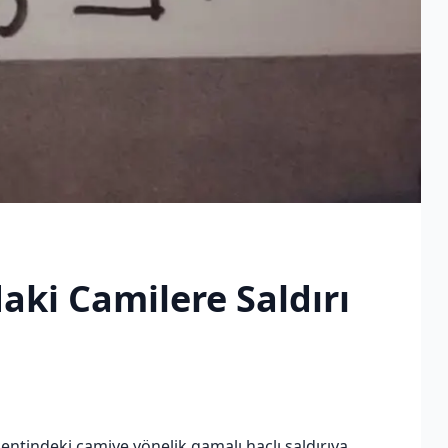
daki Camilere Saldırı
entindeki camiye yönelik gamalı haçlı saldırıya