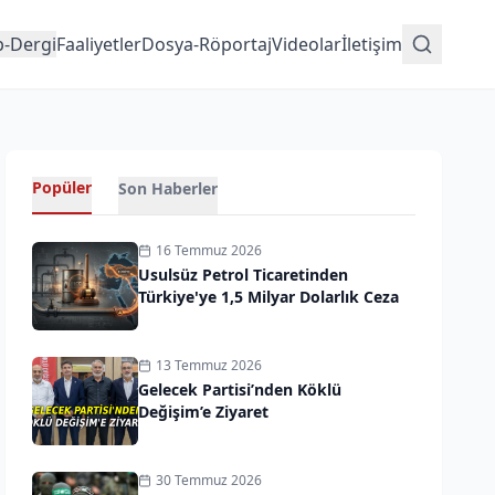
p-Dergi
Faaliyetler
Dosya-Röportaj
Videolar
İletişim
Popüler
Son Haberler
16 Temmuz 2026
Usulsüz Petrol Ticaretinden
Türkiye'ye 1,5 Milyar Dolarlık Ceza
13 Temmuz 2026
Gelecek Partisi’nden Köklü
Değişim’e Ziyaret
30 Temmuz 2026