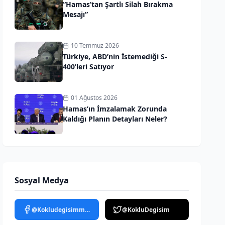
“Hamas’tan Şartlı Silah Bırakma
Mesajı”
10 Temmuz 2026
Türkiye, ABD’nin İstemediği S-
400’leri Satıyor
01 Ağustos 2026
Hamas’ın İmzalamak Zorunda
Kaldığı Planın Detayları Neler?
Sosyal Medya
@Kokludegisimmedya
@KokluDegisim