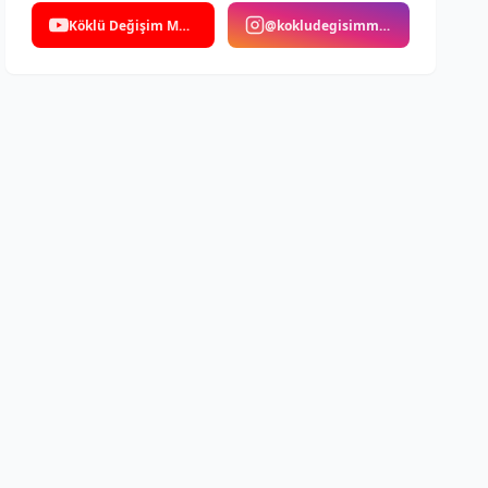
Köklü Değişim Medya
@kokludegisimmedya