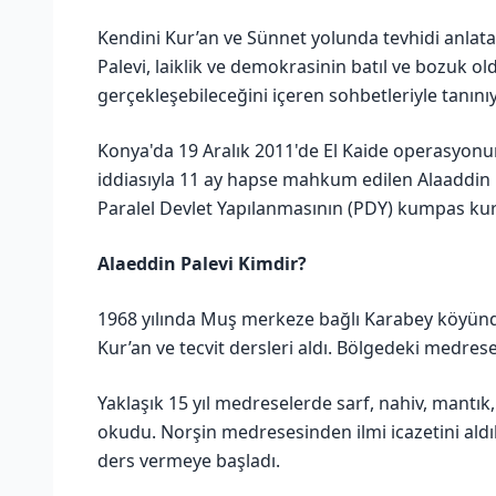
Kendini Kur’an ve Sünnet yolunda tevhidi anla
Palevi, laiklik ve demokrasinin batıl ve bozuk o
gerçekleşebileceğini içeren sohbetleriyle tanını
Konya'da 19 Aralık 2011'de El Kaide operasyonu
iddiasıyla 11 ay hapse mahkum edilen Alaaddin Pa
Paralel Devlet Yapılanmasının (PDY) kumpas ku
Alaeddin Palevi Kimdir?
1968 yılında Muş merkeze bağlı Karabey köyünd
Kur’an ve tecvit dersleri aldı. Bölgedeki medres
Yaklaşık 15 yıl medreselerde sarf, nahiv, mantık, b
okudu. Norşin medresesinden ilmi icazetini al
ders vermeye başladı.