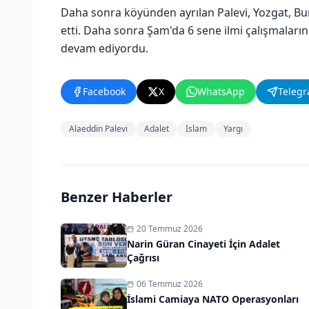
Daha sonra köyünden ayrılan Palevi, Yozgat, Bu
etti. Daha sonra Şam'da 6 sene ilmi çalışmaların
devam ediyordu.
Facebook
X
WhatsApp
Teleg
Alaeddin Palevi
Adalet
İslam
Yargı
Benzer Haberler
20 Temmuz 2026
Narin Güran Cinayeti İçin Adalet
Çağrısı
06 Temmuz 2026
İslami Camiaya NATO Operasyonları