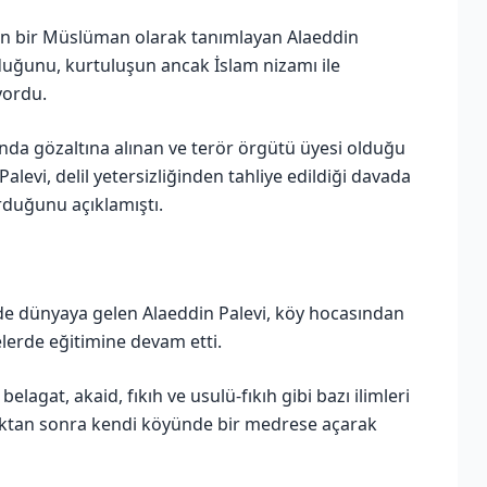
tan bir Müslüman olarak tanımlayan Alaeddin
lduğunu, kurtuluşun ancak İslam nizamı ile
yordu.
nda gözaltına alınan ve terör örgütü üyesi olduğu
levi, delil yetersizliğinden tahliye edildiği davada
rduğunu açıklamıştı.
e dünyaya gelen Alaeddin Palevi, köy hocasından
elerde eğitimine devam etti.
elagat, akaid, fıkıh ve usulü-fıkıh gibi bazı ilimleri
dıktan sonra kendi köyünde bir medrese açarak