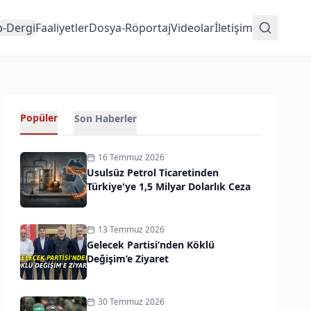
p-Dergi
Faaliyetler
Dosya-Röportaj
Videolar
İletişim
Popüler
Son Haberler
16 Temmuz 2026
Usulsüz Petrol Ticaretinden
Türkiye'ye 1,5 Milyar Dolarlık Ceza
13 Temmuz 2026
Gelecek Partisi’nden Köklü
Değişim’e Ziyaret
30 Temmuz 2026