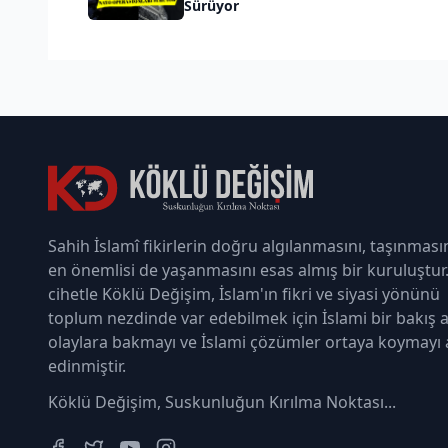
Sürüyor
Sahih İslamî fikirlerin doğru algılanmasını, taşınması
en önemlisi de yaşanmasını esas almış bir kuruluştur
cihetle Köklü Değişim, İslam'ın fikri ve siyasi yönünü
toplum nezdinde var edebilmek için İslami bir bakış a
olaylara bakmayı ve İslami çözümler ortaya koymayı
edinmiştir.
Köklü Değişim, Suskunluğun Kırılma Noktası...