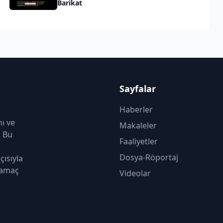
Barikat
Sayfalar
Haberler
nı ve
Makaleler
. Bu
Faaliyetler
Dosya-Röportaj
çısıyla
 amaç
Videolar