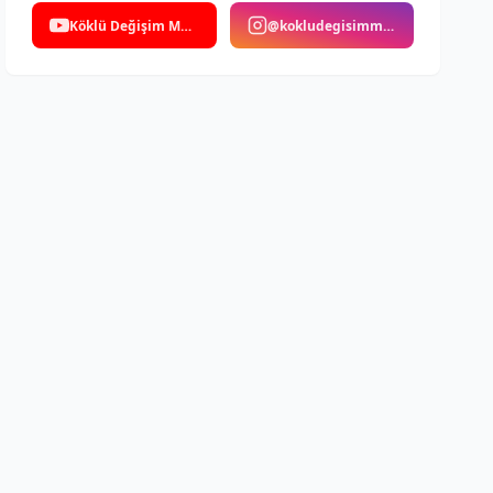
Köklü Değişim Medya
@kokludegisimmedya