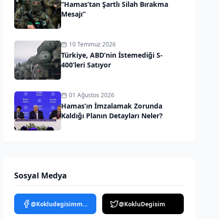
“Hamas’tan Şartlı Silah Bırakma
Mesajı”
10 Temmuz 2026
Türkiye, ABD’nin İstemediği S-
400’leri Satıyor
01 Ağustos 2026
Hamas’ın İmzalamak Zorunda
Kaldığı Planın Detayları Neler?
Sosyal Medya
@Kokludegisimmedya
@KokluDegisim