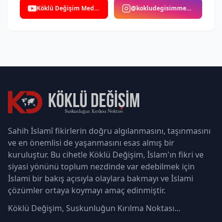
Köklü Değişim Medya
@kokludegisimmedya
Sahih İslamî fikirlerin doğru algılanmasını, taşınmasını
ve en önemlisi de yaşanmasını esas almış bir
kuruluştur. Bu cihetle Köklü Değişim, İslam'ın fikri ve
siyasi yönünü toplum nezdinde var edebilmek için
İslami bir bakış açısıyla olaylara bakmayı ve İslami
çözümler ortaya koymayı amaç edinmiştir.
Köklü Değişim, Suskunluğun Kırılma Noktası...