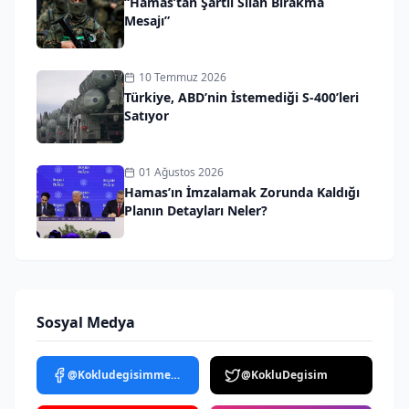
“Hamas’tan Şartlı Silah Bırakma
Mesajı”
10 Temmuz 2026
Türkiye, ABD’nin İstemediği S-400’leri
Satıyor
01 Ağustos 2026
Hamas’ın İmzalamak Zorunda Kaldığı
Planın Detayları Neler?
Sosyal Medya
@Kokludegisimmedya
@KokluDegisim