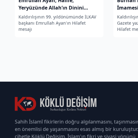
Emrullah Ayan; Halife,
Burhan 
Yeryüzünde Allah’ın Dinini
İmamesi
İkame Edecek
Kaldırılışının 99. yıldönümünde İLKAV
Kaldırılış
başkanı Emrullah Ayan'ın Hilafet
Gazete ya
mesajı
Hilafet me
Sahih İslamî fikirlerin doğru algılanmasını, taşınması
en önemlisi de yaşanmasını esas almış bir kuruluştur
cihetle Köklü Değişim, İslam'ın fikri ve siyasi yönünü