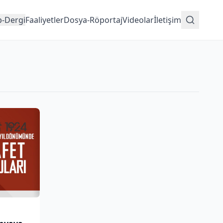
p-Dergi
Faaliyetler
Dosya-Röportaj
Videolar
İletişim