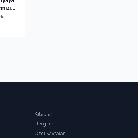
nyaya
emizi
nde
Kitaplar
Dergiler
Özel Sayfalar