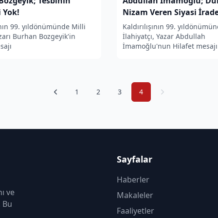
Bozgeyik; Tesbihin
Abdullah İmamoğlu; Dü
 Yok!
Nizam Veren Siyasi İrad
Kaybettik!
ının 99. yıldönümünde Milli
Kaldırılışının 99. yıldönümü
zarı Burhan Bozgeyik'in
İlahiyatçı, Yazar Abdullah
sajı
İmamoğlu'nun Hilafet mesajı
1
2
3
4
Sayfalar
Haberler
nı ve
Makaleler
. Bu
Faaliyetler