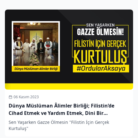
06 Kasım 2023
Dünya Müslüman Âlimler Birliği; Filistin’de
Cihad Etmek ve Yardım Etmek, Dini Bir
Yükümlülüktür
Sen Yaşarken Gazze Ölmesin "Filistin İçin Gerçek
Kurtuluş"