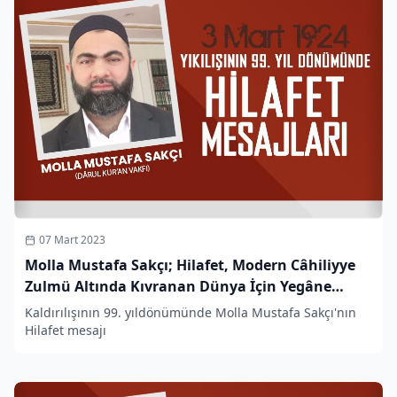
07 Mart 2023
Molla Mustafa Sakçı; Hilafet, Modern Câhiliyye
Zulmü Altında Kıvranan Dünya İçin Yegâne
Kurtuluş Yoludur
Kaldırılışının 99. yıldönümünde Molla Mustafa Sakçı'nın
Hilafet mesajı