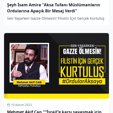
Şeyh İsam Amira "Aksa Tufanı Müslümanların
Ordularına Apaçık Bir Mesaj Verdi"
Sen Yaşarken Gazze Ölmesin! Filistin İçin Gerçek Kurtuluş
10 Kasım 2023
Mehmet Akif Can "“İsrail”e karşı savaşmak için