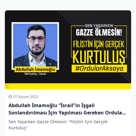
07 Kasım 2023
Abdullah İmamoğlu “İsrail”in İşgali
Sonlandırılması İçin Yapılması Gereken Orduları
Seferber Etmektir
Sen Yaşarken Gazze Ölmesin "Filistin İçin Gerçek
Kurtuluş"