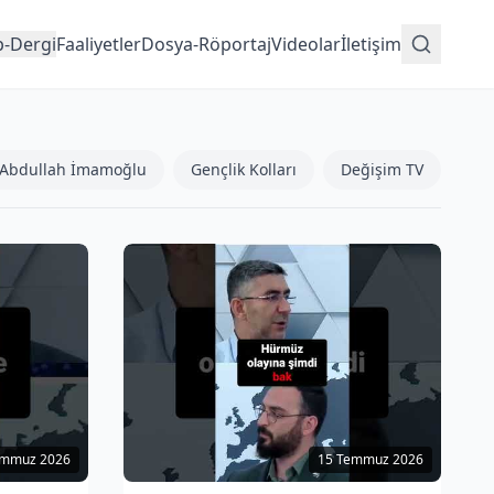
p-Dergi
Faaliyetler
Dosya-Röportaj
Videolar
İletişim
Abdullah İmamoğlu
Gençlik Kolları
Değişim TV
emmuz 2026
15 Temmuz 2026