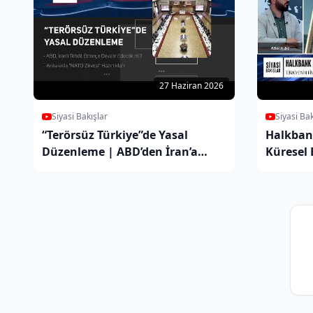
27 Haziran 2026
Siyasi Bakışlar
Siyasi Bak
“Terörsüz Türkiye”de Yasal
Halkban
Düzenleme | ABD’den İran’a
Küresel
Tehdit | NATO Zirvesi |
Nasıl?
Starmer’ın İstifası