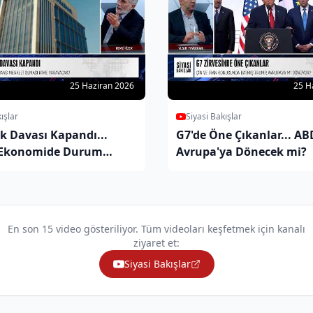
25 Haziran 2026
25 H
ışlar
Siyasi Bakışlar
k Davası Kapandı...
G7'de Öne Çıkanlar... AB
 Ekonomide Durum
Avrupa'ya Dönecek mi?
En son 15 video gösteriliyor. Tüm videoları keşfetmek için kanalı
ziyaret et:
Siyasi Bakışlar