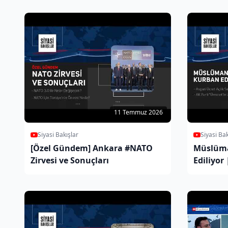
11 Temmuz 2026
Siyasi Bakışlar
Siyasi Bak
[Özel Gündem] Ankara #NATO
Müslüma
Zirvesi ve Sonuçları
Ediliyor 
Altında
Umudu"