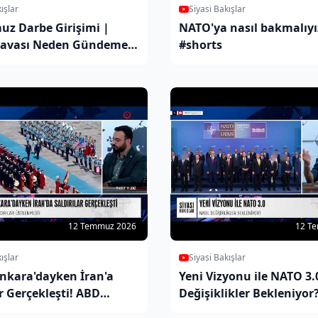
ışlar
Siyasi Bakışlar
uz Darbe Girişimi |
NATO'ya nasıl bakmalıyı
avası Neden Gündeme
#shorts
BD - İran Saldırıları
itmiyor
12 Temmuz 2026
12 T
ışlar
Siyasi Bakışlar
nkara'dayken İran'a
Yeni Vizyonu ile NATO 3.
ar Gerçekleşti! ABD
Değişiklikler Bekleniyor
arı Neden Üstlenmedi?