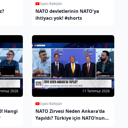
Siyasi Bakışlar
z?
NATO devletlerinin NATO'ya
ihtiyacı yok! #shorts
emmuz 2026
11 Temmuz 2026
Siyasi Bakışlar
0! Hangi
NATO Zirvesi Neden Ankara'da
?
Yapıldı? Türkiye için NATO’nun
önemi, NATO için Türkiye’nin