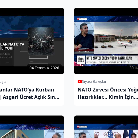
04 Temmuz 2026
30 H
ışlar
Siyasi Bakışlar
nlar NATO’ya Kurban
NATO Zirvesi Öncesi Yo
| Asgari Ücret Açlık Sınırı
Hazırlıklar... Kimin İçin
 | AKP "Ümmet’in
Çalışıyorlar?
 mu?