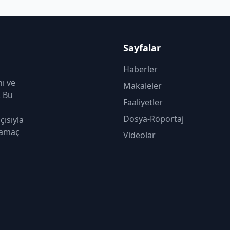
Sayfalar
Haberler
nı ve
Makaleler
. Bu
Faaliyetler
Dosya-Röportaj
çısıyla
 amaç
Videolar