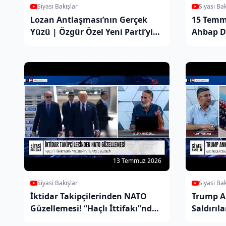
Siyasi Bakışlar
Siyasi Bak
Lozan Antlaşması’nın Gerçek
15 Temm
Yüzü | Özgür Özel Yeni Parti’yi
Ahbap D
Kurdu | HUSİ – SUUD Çatışmaları
Geldi | A
Neden B
13 Temmuz 2026
Siyasi Bakışlar
Siyasi Bak
İktidar Takipçilerinden NATO
Trump A
Güzellemesi! “Haçlı İttifakı”ndan
Saldırıl
Bu Hale Nasıl Geldiniz?
Saldırıl