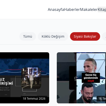
Anasayfa
Haberler
Makaleler
Kita
Tümü
Köklü Değişim
Siyasi Bakışlar
18 Temmuz 2026
16 T