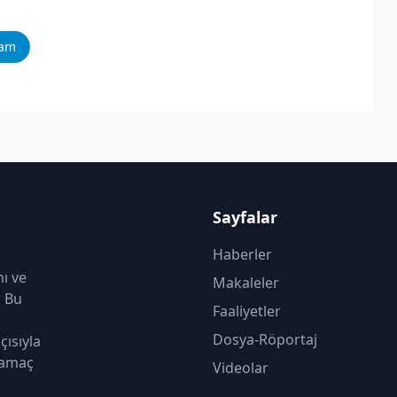
ram
Sayfalar
Haberler
nı ve
Makaleler
. Bu
Faaliyetler
Dosya-Röportaj
çısıyla
 amaç
Videolar