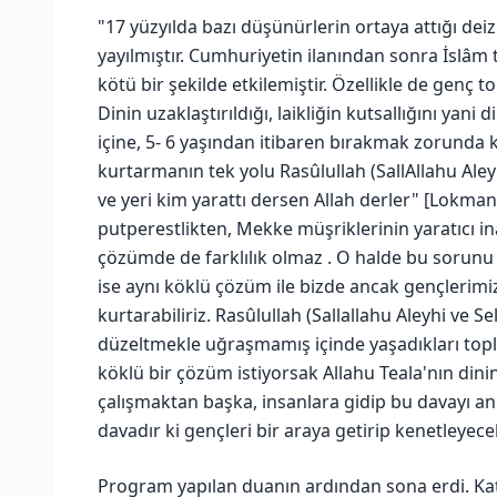
"17 yüzyılda bazı düşünürlerin ortaya attığı deiz
yayılmıştır. Cumhuriyetin ilanından sonra İslâ
kötü bir şekilde etkilemiştir. Özellikle de genç t
Dinin uzaklaştırıldığı, laikliğin kutsallığını yan
içine, 5- 6 yaşından itibaren bırakmak zorunda 
kurtarmanın tek yolu Rasûlullah (SallAllahu Aley
ve yeri kim yarattı dersen Allah derler" [Lokman
putperestlikten, Mekke müşriklerinin yaratıcı in
çözümde de farklılık olmaz . O halde bu sorunu R
ise aynı köklü çözüm ile bizde ancak gençlerimi
kurtarabiliriz. Rasûlullah (Sallallahu Aleyhi ve S
düzeltmekle uğraşmamış içinde yaşadıkları topl
köklü bir çözüm istiyorsak Allahu Teala'nın din
çalışmaktan başka, insanlara gidip bu davayı an
davadır ki gençleri bir araya getirip kenetleyece
Program yapılan duanın ardından sona erdi. Kat