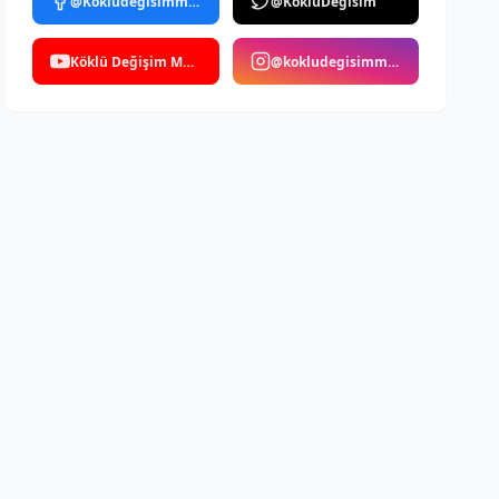
@Kokludegisimmedya
@KokluDegisim
Köklü Değişim Medya
@kokludegisimmedya