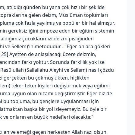
m, atıldığı günden bu yana çok hızlı bir şekilde
m topraklarına gelen deizm, Müslüman toplumları
opluma çok fazla yayılmış ve popüler bir hal almıştır.
i dinin gereksizliğini empoze eden bir eğitim sistemin
kaldığımız çocuklarımızı deizm pisliğinden
hi ve Sellem)'in metodudur . "Eğer onlara gökleri
 25] Ayetten de anlaşılacağı üzere deizmin,
ancından farkı yoktur. Sorunda farklılık yok ise
asûlullah (Sallallahu Aleyhi ve Sellem) nasıl çözdü
zi gerçekten bu çökmüşlükten, hiçlikten
ellem) teker teker kişileri değiştirmek veya eğitimi
uma uygun olan nizamı değiştirmiştir. Eğer biz de
ini bu topluma, bu gençlere uygulanması için
latmaktan başka bir yol izleyemeyiz. Bu öyle bir
k ve onların en büyük hedefleri olacaktır."
ılan ve emeği geçen herkesten Allah razı olsun.