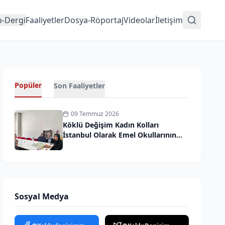
p-Dergi
Faaliyetler
Dosya-Röportaj
Videolar
İletişim
Popüler
Son Faaliyetler
09 Temmuz 2026
Köklü Değişim Kadın Kolları
İstanbul Olarak Emel Okullarının
Davetine İcabet Ettik
Sosyal Medya