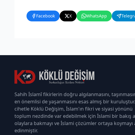
Facebook
X
WhatsApp
Teleg
Sahih İslamî fikirlerin doğru algılanmasını, taşınması
en önemlisi de yaşanmasını esas almış bir kuruluştur
cihetle Köklü Değişim, İslam'ın fikri ve siyasi yönünü
toplum nezdinde var edebilmek için İslami bir bakış a
olaylara bakmayı ve İslami çözümler ortaya koymayı
edinmiştir.