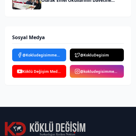
Olarak Emel Okullarının Davetine
İcabet Ettik
Sosyal Medya
@Kokludegisimmedya
@KokluDegisim
Köklü Değişim Medya
@kokludegisimmedya