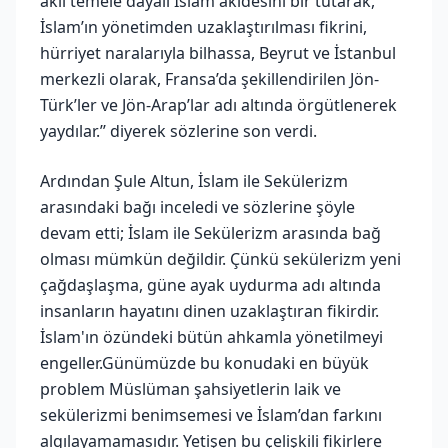
akli temele dayalı İslam akidesini bir tutarak,
İslam’ın yönetimden uzaklaştırılması fikrini,
hürriyet naralarıyla bilhassa, Beyrut ve İstanbul
merkezli olarak, Fransa’da şekillendirilen Jön-
Türk’ler ve Jön-Arap’lar adı altında örgütlenerek
yaydılar.’’ diyerek sözlerine son verdi.
Ardından Şule Altun, İslam ile Sekülerizm
arasındaki bağı inceledi ve sözlerine şöyle
devam etti; İslam ile Sekülerizm arasında bağ
olması mümkün değildir. Çünkü sekülerizm yeni
çağdaşlaşma, güne ayak uydurma adı altında
insanların hayatını dinen uzaklaştıran fikirdir.
İslam'ın özündeki bütün ahkamla yönetilmeyi
engeller.Günümüzde bu konudaki en büyük
problem Müslüman şahsiyetlerin laik ve
sekülerizmi benimsemesi ve İslam’dan farkını
algılayamamasıdır. Yetişen bu çelişkili fikirlere