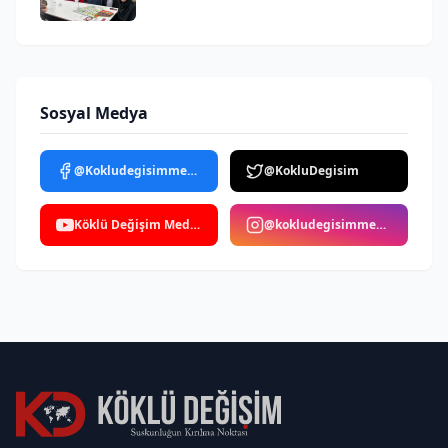
İcabet Ettik
Sosyal Medya
@Kokludegisimmedya
@KokluDegisim
Köklü Değişim Medya
@kokludegisimmedya