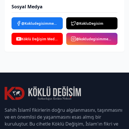
Sosyal Medya
@Kokludegisimmedya
@KokluDegisim
Köklü Değişim Medya
@kokludegisimmedya
Sahih İslamî fikirlerin doğru algılanmasını, taşınmasını
ve en önemlisi de yaşanmasını esas almış bir
kuruluştur. Bu cihetle Köklü Değişim, İslam'ın fikri ve