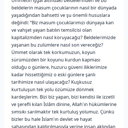
Ümmetin işgal altındaki beldelerinden ve bu
beldelerin masum çocuklarının nasıl bir dünyada
yaşadığından bahsetti ve şu önemli hususlara
değindi: “Biz masum çocuklarımızı dünyaya kan
ve vahşet yayan batılın temsilcisi olan
kapitalizmden nasıl koruyacağız? Beldelerimizde
yaşanan bu zulümlere nasıl son vereceğiz?
Ümmet olarak tek korkumuzun, koyun
sürümüzden bir koyunu kurdun kapması
olduğu o günlere, huzuru güveni iliklerimize
kadar hissettiğimiz o eski günlere şanlı
tarihimize nasıl ulaşacağız? Kuşkusuz
kurtuluşun tek yolu özümüze dönmek
kardeşlerim. Bizi biz yapan, bizi kendisi ile izzetli
ve şerefli kılan İslâm dinine, Allah'ın hükümlerine
sımsıkı sarılmaktır tek kurtuluş yolumuz. Çünkü
bizler bu hale İslam'ın devlet ve hayat
sahasından kaldırılmasıyla yerine insan aklından