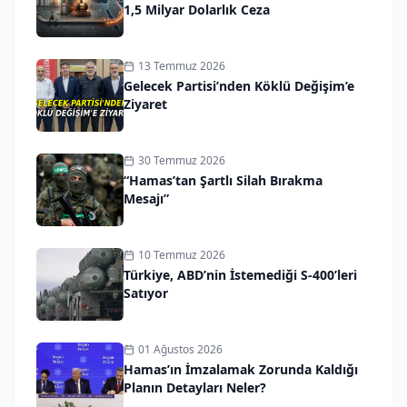
1,5 Milyar Dolarlık Ceza
13 Temmuz 2026
Gelecek Partisi’nden Köklü Değişim’e
Ziyaret
30 Temmuz 2026
“Hamas’tan Şartlı Silah Bırakma
Mesajı”
10 Temmuz 2026
Türkiye, ABD’nin İstemediği S-400’leri
Satıyor
01 Ağustos 2026
Hamas’ın İmzalamak Zorunda Kaldığı
Planın Detayları Neler?