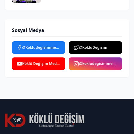
Sosyal Medya
@Kokludegisimmedya
@KokluDegisim
Köklü Değişim Medya
@kokludegisimmedya