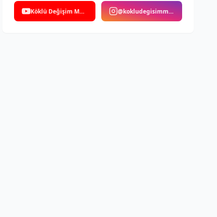
Köklü Değişim Medya
@kokludegisimmedya