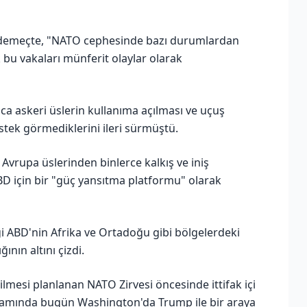
i demeçte, "NATO cephesinde bazı durumlardan
k bu vakaları münferit olaylar olarak
nca askeri üslerin kullanıma açılması ve uçuş
stek görmediklerini ileri sürmüştü.
Avrupa üslerinden binlerce kalkış ve iniş
ABD için bir "güç yansıtma platformu" olarak
i ABD'nin Afrika ve Ortadoğu gibi bölgelerdeki
ının altını çizdi.
ilmesi planlanan NATO Zirvesi öncesinde ittifak içi
samında bugün Washington'da Trump ile bir araya