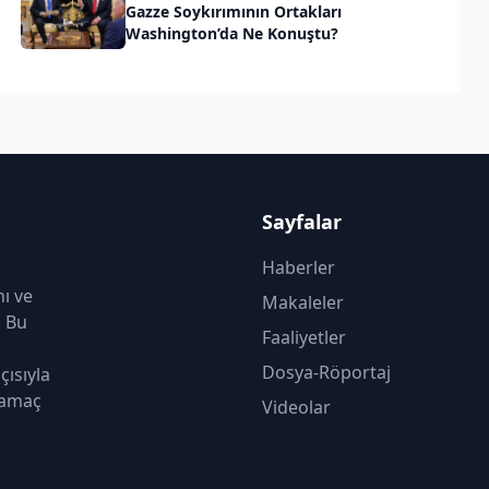
Gazze Soykırımının Ortakları
Washington’da Ne Konuştu?
Sayfalar
Haberler
nı ve
Makaleler
. Bu
Faaliyetler
Dosya-Röportaj
çısıyla
 amaç
Videolar