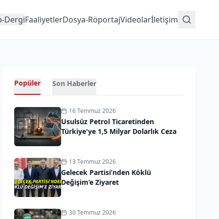
p-Dergi
Faaliyetler
Dosya-Röportaj
Videolar
İletişim
Popüler
Son Haberler
16 Temmuz 2026
Usulsüz Petrol Ticaretinden
Türkiye'ye 1,5 Milyar Dolarlık Ceza
13 Temmuz 2026
Gelecek Partisi’nden Köklü
Değişim’e Ziyaret
30 Temmuz 2026