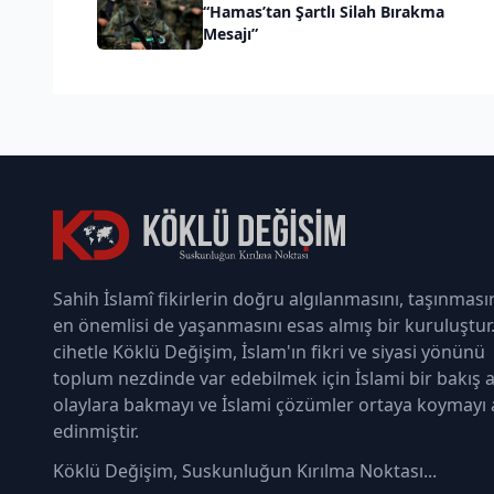
“Hamas’tan Şartlı Silah Bırakma
Mesajı”
Sahih İslamî fikirlerin doğru algılanmasını, taşınması
en önemlisi de yaşanmasını esas almış bir kuruluştur
cihetle Köklü Değişim, İslam'ın fikri ve siyasi yönünü
toplum nezdinde var edebilmek için İslami bir bakış a
olaylara bakmayı ve İslami çözümler ortaya koymayı
edinmiştir.
Köklü Değişim, Suskunluğun Kırılma Noktası...