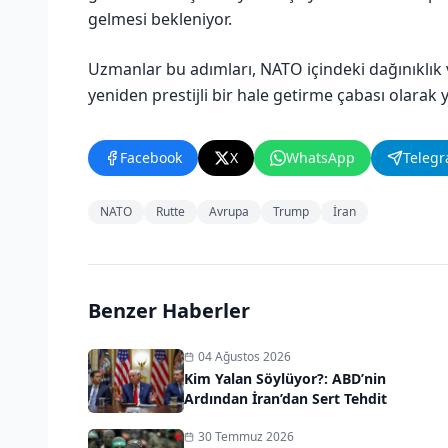
gelmesi bekleniyor.
Uzmanlar bu adımları, NATO içindeki dağınıklık
yeniden prestijli bir hale getirme çabası olarak
Facebook
X
WhatsApp
Teleg
NATO
Rutte
Avrupa
Trump
İran
Benzer Haberler
04 Ağustos 2026
Kim Yalan Söylüyor?: ABD’nin
Ardından İran’dan Sert Tehdit
30 Temmuz 2026