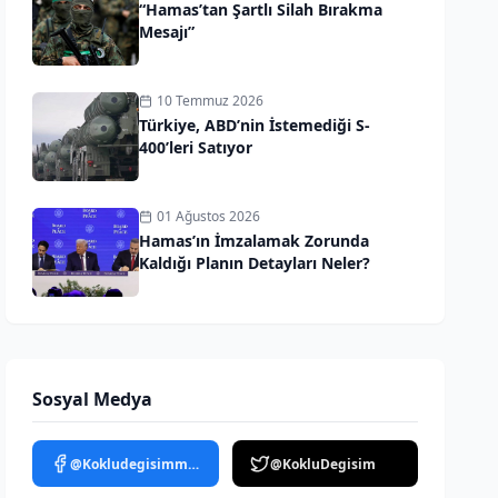
“Hamas’tan Şartlı Silah Bırakma
Mesajı”
10 Temmuz 2026
Türkiye, ABD’nin İstemediği S-
400’leri Satıyor
01 Ağustos 2026
Hamas’ın İmzalamak Zorunda
Kaldığı Planın Detayları Neler?
Sosyal Medya
@Kokludegisimmedya
@KokluDegisim