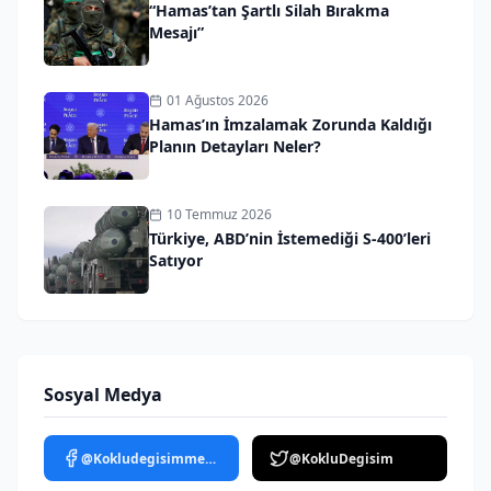
“Hamas’tan Şartlı Silah Bırakma
Mesajı”
01 Ağustos 2026
Hamas’ın İmzalamak Zorunda Kaldığı
Planın Detayları Neler?
10 Temmuz 2026
Türkiye, ABD’nin İstemediği S-400’leri
Satıyor
Sosyal Medya
@Kokludegisimmedya
@KokluDegisim