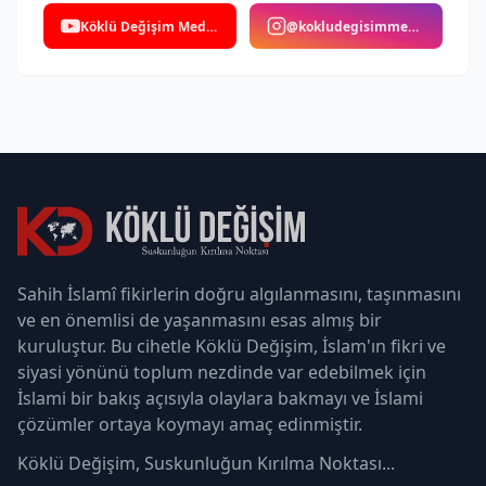
Köklü Değişim Medya
@kokludegisimmedya
Sahih İslamî fikirlerin doğru algılanmasını, taşınmasını
ve en önemlisi de yaşanmasını esas almış bir
kuruluştur. Bu cihetle Köklü Değişim, İslam'ın fikri ve
siyasi yönünü toplum nezdinde var edebilmek için
İslami bir bakış açısıyla olaylara bakmayı ve İslami
çözümler ortaya koymayı amaç edinmiştir.
Köklü Değişim, Suskunluğun Kırılma Noktası...