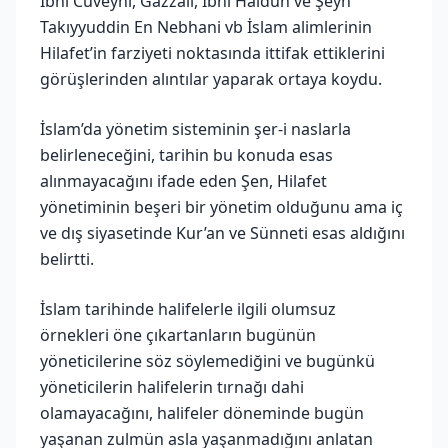
İbni Cüveyni, Gazzali, İbni Haldun ve Şeyh
Takıyyuddin En Nebhani vb İslam alimlerinin
Hilafet’in farziyeti noktasında ittifak ettiklerini
görüşlerinden alıntılar yaparak ortaya koydu.
İslam’da yönetim sisteminin şer-i naslarla
belirleneceğini, tarihin bu konuda esas
alınmayacağını ifade eden Şen, Hilafet
yönetiminin beşeri bir yönetim olduğunu ama iç
ve dış siyasetinde Kur’an ve Sünneti esas aldığını
belirtti.
İslam tarihinde halifelerle ilgili olumsuz
örnekleri öne çıkartanların bugünün
yöneticilerine söz söylemediğini ve bugünkü
yöneticilerin halifelerin tırnağı dahi
olamayacağını, halifeler döneminde bugün
yaşanan zulmün asla yaşanmadığını anlatan