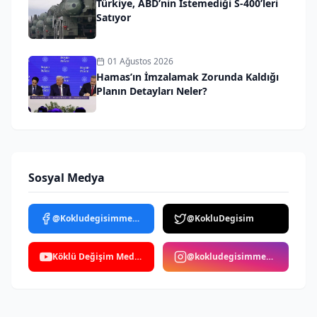
Türkiye, ABD’nin İstemediği S-400’leri
Satıyor
01 Ağustos 2026
Hamas’ın İmzalamak Zorunda Kaldığı
Planın Detayları Neler?
Sosyal Medya
@Kokludegisimmedya
@KokluDegisim
Köklü Değişim Medya
@kokludegisimmedya