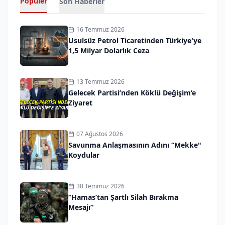
Popüler
Son Haberler
16 Temmuz 2026
Usulsüz Petrol Ticaretinden Türkiye'ye
1,5 Milyar Dolarlık Ceza
13 Temmuz 2026
Gelecek Partisi’nden Köklü Değişim’e
Ziyaret
07 Ağustos 2026
Savunma Anlaşmasının Adını “Mekke"
Koydular
30 Temmuz 2026
“Hamas’tan Şartlı Silah Bırakma
Mesajı”