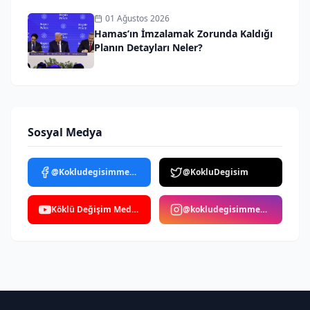
01 Ağustos 2026
Hamas’ın İmzalamak Zorunda Kaldığı
Planın Detayları Neler?
Sosyal Medya
@Kokludegisimmedya
@KokluDegisim
Köklü Değişim Medya
@kokludegisimmedya