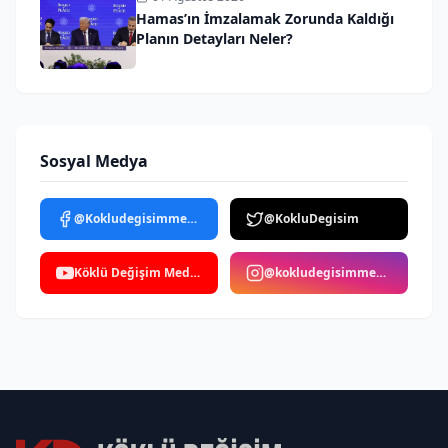
Hamas’ın İmzalamak Zorunda Kaldığı
Planın Detayları Neler?
Sosyal Medya
@Kokludegisimmedya
@KokluDegisim
Köklü Değişim Medya
@kokludegisimmedya