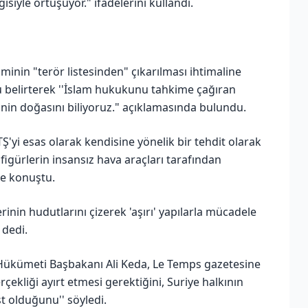
siyle örtüşüyor." ifadelerini kullandı.
sminin "terör listesinden" çıkarılması ihtimaline
 belirterek ''İslam hukukunu tahkime çağıran
in doğasını biliyoruz." açıklamasında bulundu.
Ş'yi esas olarak kendisine yönelik bir tehdit olarak
 figürlerin insansız hava araçları tarafından
de konuştu.
lerinin hudutlarını çizerek 'aşırı' yapılarla mücadele
 dedi.
ş Hükümeti Başbakanı Ali Keda, Le Temps gazetesine
rçekliği ayırt etmesi gerektiğini, Suriye halkının
st olduğunu'' söyledi.