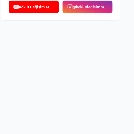
Köklü Değişim Medya
@kokludegisimmedya