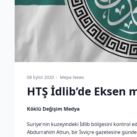
08 Eylül 2020
Mepa News
HTŞ İdlib’de Eksen m
Köklü Değişim Medya
Suriye'nin kuzeyindeki İdlib bölgesini kontrol 
Abdurrahim Attun, bir İsviçre gazetesine günd