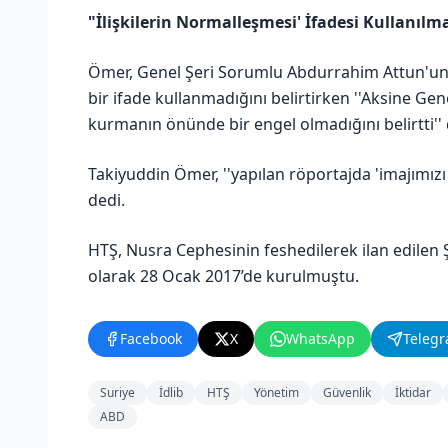
"İlişkilerin Normalleşmesi' İfadesi Kullanılm
Ömer, Genel Şeri Sorumlu Abdurrahim Attun'un 'y
bir ifade kullanmadığını belirtirken ''Aksine Ge
kurmanın önünde bir engel olmadığını belirtti'' 
Takiyuddin Ömer, ''yapılan röportajda 'imajımızı
dedi.
HTŞ, Nusra Cephesinin feshedilerek ilan edilen Ş
olarak 28 Ocak 2017’de kurulmuştu.
Facebook
X
WhatsApp
Teleg
Suriye
İdlib
HTŞ
Yönetim
Güvenlik
İktidar
ABD