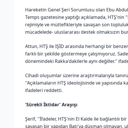
Hareketin Genel Şeri Sorumlusu olan Ebu Abdull
Temps gazetesine yaptığı açıklamada, HTŞ'nin "Ba
rejimiyle ve müttefikleriyle savaşan son toplulu
mücadelede- uluslararası destek olmaksızın bu
Attun, HTŞ ile IŞİD arasında herhangi bir benze
farklı bir şekilde göstermeye çalışmıyoruz. Sad
dönemindeki Rakka'dakilerle aynı değiller." ifade
Cihadi oluşumlar üzerine araştırmalarıyla tanın
''Açıklamaların HTŞ ideolojisinde ve yapısında k
ifadeleri reddetti.
'Sürekli İktidar' Arayışı
Şerif, ''İfadeler, HTŞ'nin El Kaide ile bağlantılı 
savaşan bir yapıdan Batı'ya düşman olmayan, u