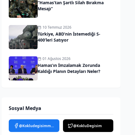
“Hamas’tan Şartlı Silah Bırakma
Mesajı”
10 Temmuz 2026
Türkiye, ABD’nin İstemediği S-
400’leri Satıyor
01 Ağustos 2026
Hamas’ın İmzalamak Zorunda
Kaldığı Planın Detayları Neler?
Sosyal Medya
@Kokludegisimmedya
@KokluDegisim