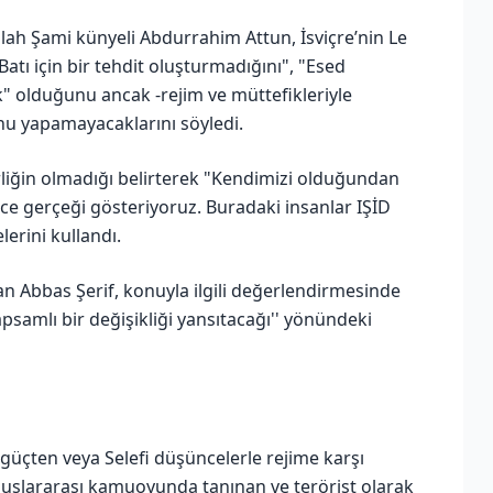
ah Şami künyeli Abdurrahim Attun, İsviçre’nin Le
tı için bir tehdit oluşturmadığını", "Esed
k" olduğunu ancak -rejim ve müttefikleriyle
nu yapamayacaklarını söyledi.
rliğin olmadığı belirterek "Kendimizi olduğundan
ece gerçeği gösteriyoruz. Buradaki insanlar IŞİD
lerini kullandı.
an Abbas Şerif, konuyla ilgili değerlendirmesinde
apsamlı bir değişikliği yansıtacağı'' yönündeki
bir güçten veya Selefi düşüncelerle rejime karşı
luslararası kamuoyunda tanınan ve terörist olarak