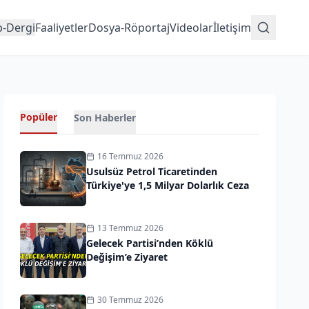
p-Dergi
Faaliyetler
Dosya-Röportaj
Videolar
İletişim
Popüler
Son Haberler
16 Temmuz 2026
Usulsüz Petrol Ticaretinden
Türkiye'ye 1,5 Milyar Dolarlık Ceza
13 Temmuz 2026
Gelecek Partisi’nden Köklü
Değişim’e Ziyaret
30 Temmuz 2026