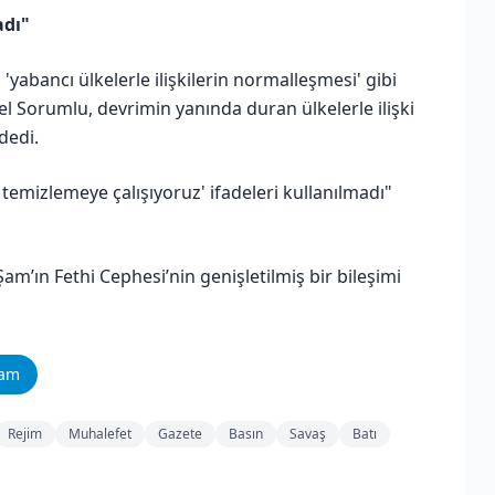
adı"
abancı ülkelerle ilişkilerin normalleşmesi' gibi
nel Sorumlu, devrimin yanında duran ülkelerle ilişki
dedi.
 temizlemeye çalışıyoruz' ifadeleri kullanılmadı"
am’ın Fethi Cephesi’nin genişletilmiş bir bileşimi
ram
Rejim
Muhalefet
Gazete
Basın
Savaş
Batı