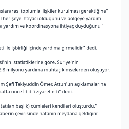
uslararası toplumla ilişkiler kurulması gerektiğine''
il her şeye ihtiyacı olduğunu ve bölgeye yardım
sı yardım ve koordinasyona ihtiyaç duyduğunu''
 ile işbirliği içinde yardıma girmelidir" dedi.
i'nin istatistiklerine göre, Suriye'nin
 2,8 milyonu yardıma muhtaç kimselerden oluşuyor.
işim Şefi Takiyuddin Ömer, Attun'un açıklamalarına
fta önce İdlib'i ziyaret etti" dedi.
(atılan başlık) cümleleri kendileri oluşturdu.''
aberin çevirisinde hatanın meydana geldiğini''