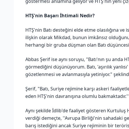
göstermesi anlamına geliyor ve HTŞ'nin yeni çizgi
HTŞ'nin Başarı İhtimali Nedir?
HTŞ'nin Batı desteğini elde etme olasılığına ve i
ilişkin olarak Mikdad, bunun imkânsız olduğunu
herhangi bir gruba düşman olan Batı düşüncesin
Abbas Şerif ise aynı soruyu, "Batı'nın şu anda HT
görmediğini düşünüyorum. Batı, 'aşırılık yanlısı'
gözetlenmesi ve avlanmasıyla yetiniyor." şeklin
Şerif, "Batı, Suriye rejimine karşı askeri faaliyet
eden HTŞ'nin davranışına olumlu bakmaktadır.''
Aynı şekilde İdlib'de faaliyet gösteren Kurtulu
verdiği demeçte, ''Avrupa Birliği'nin sahadaki ge
barış istediğini ancak Suriye rejiminin bir teröri