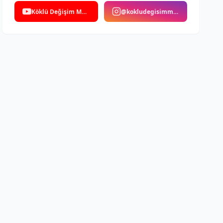
Köklü Değişim Medya
@kokludegisimmedya