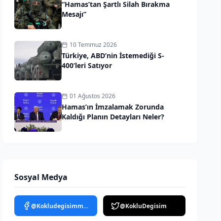
“Hamas’tan Şartlı Silah Bırakma
Mesajı”
10 Temmuz 2026
Türkiye, ABD’nin İstemediği S-
400’leri Satıyor
01 Ağustos 2026
Hamas’ın İmzalamak Zorunda
Kaldığı Planın Detayları Neler?
Sosyal Medya
@Kokludegisimmedya
@KokluDegisim