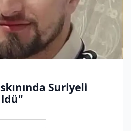
skınında Suriyeli
üldü"