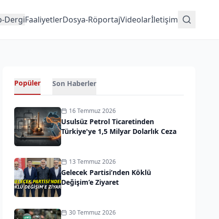
p-Dergi
Faaliyetler
Dosya-Röportaj
Videolar
İletişim
Popüler
Son Haberler
16 Temmuz 2026
Usulsüz Petrol Ticaretinden
Türkiye'ye 1,5 Milyar Dolarlık Ceza
13 Temmuz 2026
Gelecek Partisi’nden Köklü
Değişim’e Ziyaret
30 Temmuz 2026