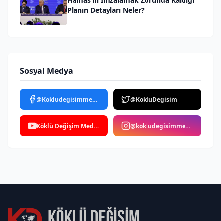
Hamas’ın İmzalamak Zorunda Kaldığı
Planın Detayları Neler?
Sosyal Medya
@Kokludegisimmedya
@KokluDegisim
Köklü Değişim Medya
@kokludegisimmedya