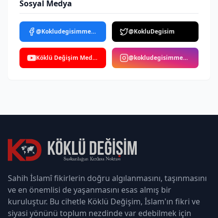
Sosyal Medya
@Kokludegisimmedya
@KokluDegisim
Köklü Değişim Medya
@kokludegisimmedya
Sahih İslamî fikirlerin doğru algılanmasını, taşınmasını
ve en önemlisi de yaşanmasını esas almış bir
kuruluştur. Bu cihetle Köklü Değişim, İslam'ın fikri ve
siyasi yönünü toplum nezdinde var edebilmek için