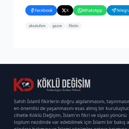
Facebook
X
WhatsApp
Teleg
aksatufanı
gazze
filistin
Sahih İslamî fikirlerin doğru algılanmasını, taşınması
en önemlisi de yaşanmasını esas almış bir kuruluştur
cihetle Köklü Değişim, İslam'ın fikri ve siyasi yönünü
toplum nezdinde var edebilmek için İslami bir bakış a