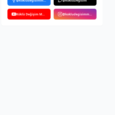
@Kokludegisimmedya
@KokluDegisim
Köklü Değişim Medya
@kokludegisimmedya