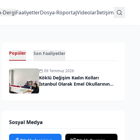
p-Dergi
Faaliyetler
Dosya-Röportaj
Videolar
İletişim
Popüler
Son Faaliyetler
09 Temmuz 2026
Köklü Değişim Kadın Kolları
İstanbul Olarak Emel Okullarının
Davetine İcabet Ettik
Sosyal Medya