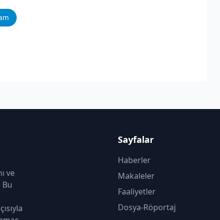
ram
Sayfalar
Haberler
nı ve
Makaleler
. Bu
Faaliyetler
Dosya-Röportaj
çısıyla