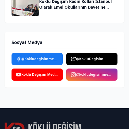
Köklü Değişim Kadın Kolları İstanbul
Olarak Emel Okullarının Davetine
İcabet Ettik
Sosyal Medya
@Kokludegisimmedya
@KokluDegisim
Köklü Değişim Medya
@kokludegisimmedya