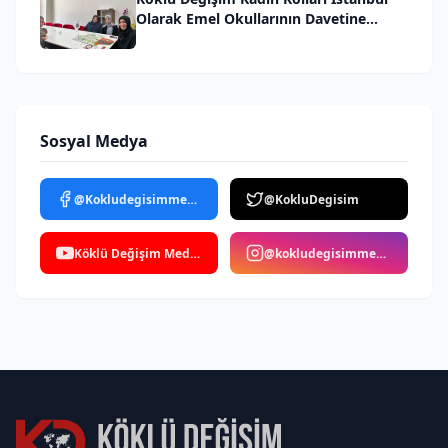
Olarak Emel Okullarının Davetine
İcabet Ettik
Sosyal Medya
@Kokludegisimmedya
@KokluDegisim
Köklü Değişim Medya
@kokludegisimmedya