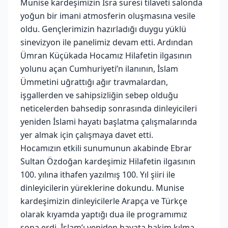
Munise kardeşimizin İsra suresi tilaveti salonda
yoğun bir imani atmosferin oluşmasına vesile
oldu. Gençlerimizin hazırladığı duygu yüklü
sinevizyon ile panelimiz devam etti. Ardından
Ümran Küçükada Hocamız Hilafetin ilgasının
yolunu açan Cumhuriyeti’n ilanının, İslam
Ümmetini uğrattığı ağır travmalardan,
işgallerden ve sahipsizliğin sebep olduğu
neticelerden bahsedip sonrasında dinleyicileri
yeniden İslami hayatı başlatma çalışmalarında
yer almak için çalışmaya davet etti.
Hocamızın etkili sunumunun akabinde Ebrar
Sultan Özdoğan kardeşimiz Hilafetin ilgasının
100. yılına ithafen yazılmış 100. Yıl şiiri ile
dinleyicilerin yüreklerine dokundu. Munise
kardeşimizin dinleyicilerle Arapça ve Türkçe
olarak kıyamda yaptığı dua ile programımız
sona erdi. İslam’ı yeniden hayata hakim kılma