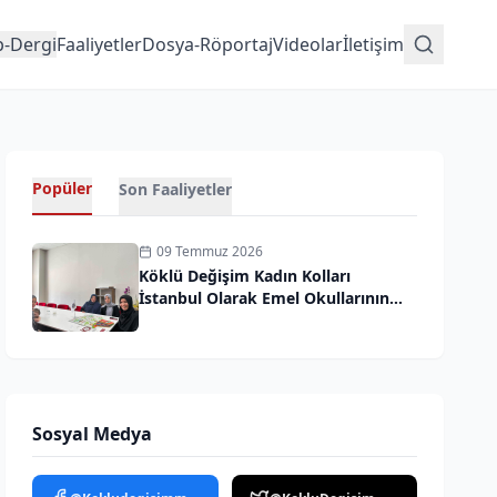
p-Dergi
Faaliyetler
Dosya-Röportaj
Videolar
İletişim
Popüler
Son Faaliyetler
09 Temmuz 2026
Köklü Değişim Kadın Kolları
İstanbul Olarak Emel Okullarının
Davetine İcabet Ettik
Sosyal Medya