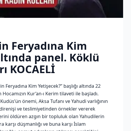
rin Feryadına Kim
altında panel. Köklü
rı KOCAELİ
n Feryadına Kim Yetişecek?’’ başlığı altında 22
ocamızın Kur’an-ı Kerim tilaveti ile başladı.
Kudüs’ün önemi, Aksa Tufanı ve Yahudi varlığının
irenişi ve teslimiyetinden örnekler vererek
i öldüren azgın bir topluluk olan Yahudilerin
ara karşı düşmanlığı ve buna karşı İslam