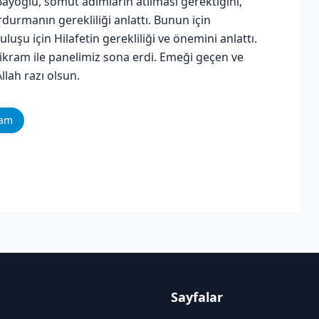
Bayoğlu, somut adımların atılması gerektiğini,
durmanın gerekliliği anlattı. Bunun için
luşu için Hilafetin gerekliliği ve önemini anlattı.
ram ile panelimiz sona erdi. Emeği geçen ve
lah razı olsun.
ram
Sayfalar