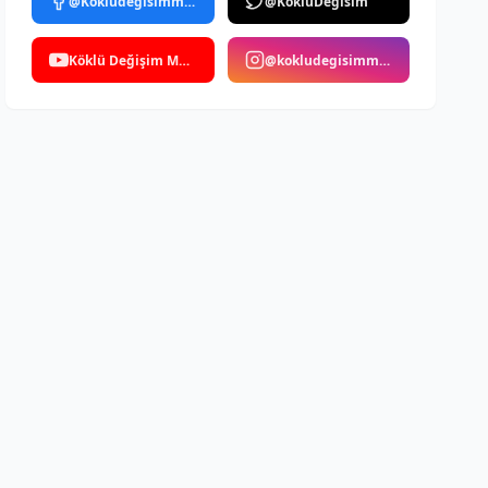
@Kokludegisimmedya
@KokluDegisim
Köklü Değişim Medya
@kokludegisimmedya