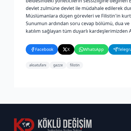
beldesindeki yöneticilerin sessizliğine değinen 
devlet zulmüne devlet ile müdahale edilerek dur
Müslümanlara düşen görevleri ve Filistin'in kurtu
Sunumun ardından soru cevap bölümü, dua ve ik
katılım sağlayan tüm duyarlı kardeşlerimizden Al
Facebook
X
WhatsApp
Teleg
aksatufanı
gazze
filistin