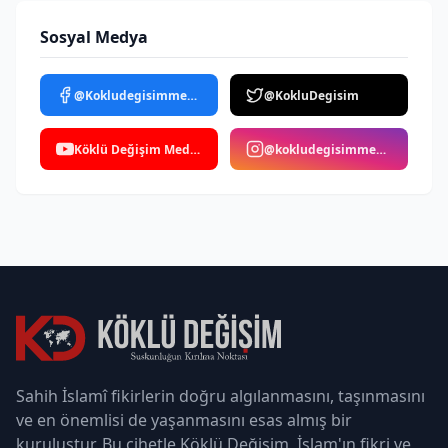
Sosyal Medya
@Kokludegisimmedya
@KokluDegisim
Köklü Değişim Medya
@kokludegisimmedya
Sahih İslamî fikirlerin doğru algılanmasını, taşınmasını
ve en önemlisi de yaşanmasını esas almış bir
kuruluştur. Bu cihetle Köklü Değişim, İslam'ın fikri ve