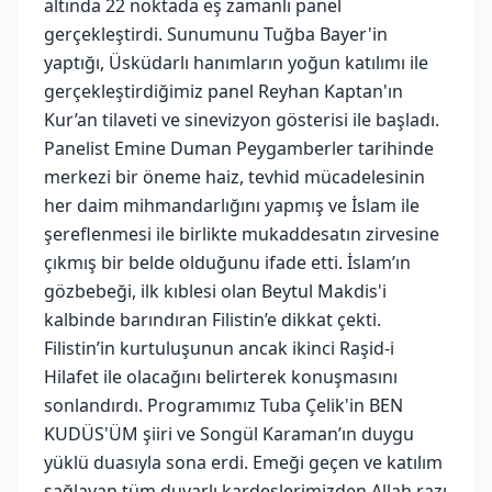
altında 22 noktada eş zamanlı panel
gerçekleştirdi. Sunumunu Tuğba Bayer'in
yaptığı, Üsküdarlı hanımların yoğun katılımı ile
gerçekleştirdiğimiz panel Reyhan Kaptan'ın
Kur’an tilaveti ve sinevizyon gösterisi ile başladı.
Panelist Emine Duman Peygamberler tarihinde
merkezi bir öneme haiz, tevhid mücadelesinin
her daim mihmandarlığını yapmış ve İslam ile
şereflenmesi ile birlikte mukaddesatın zirvesine
çıkmış bir belde olduğunu ifade etti. İslam’ın
gözbebeği, ilk kıblesi olan Beytul Makdis'i
kalbinde barındıran Filistin’e dikkat çekti.
Filistin’in kurtuluşunun ancak ikinci Raşid-i
Hilafet ile olacağını belirterek konuşmasını
sonlandırdı. Programımız Tuba Çelik'in BEN
KUDÜS'ÜM şiiri ve Songül Karaman’ın duygu
yüklü duasıyla sona erdi. Emeği geçen ve katılım
sağlayan tüm duyarlı kardeşlerimizden Allah razı