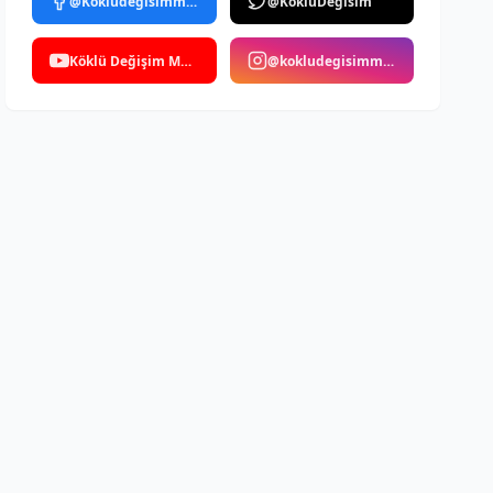
@Kokludegisimmedya
@KokluDegisim
Köklü Değişim Medya
@kokludegisimmedya