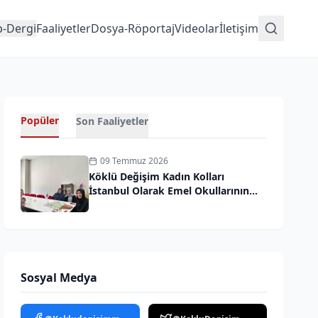
p-Dergi
Faaliyetler
Dosya-Röportaj
Videolar
İletişim
Popüler
Son Faaliyetler
09 Temmuz 2026
Köklü Değişim Kadın Kolları
İstanbul Olarak Emel Okullarının
Davetine İcabet Ettik
Sosyal Medya