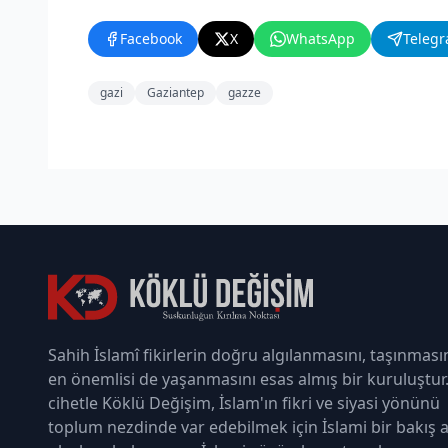
Facebook
X
WhatsApp
Teleg
gazi
Gaziantep
gazze
Sahih İslamî fikirlerin doğru algılanmasını, taşınması
en önemlisi de yaşanmasını esas almış bir kuruluştur
cihetle Köklü Değişim, İslam'ın fikri ve siyasi yönünü
toplum nezdinde var edebilmek için İslami bir bakış a