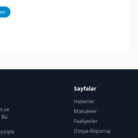
ram
Sayfalar
Haberler
nı ve
Makaleler
. Bu
Faaliyetler
Dosya-Röportaj
çısıyla