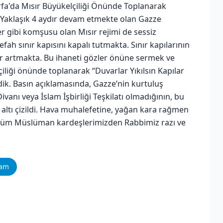
rfa'da Mısır Büyükelçiliği Önünde Toplanarak
ik Yaklaşık 4 aydır devam etmekte olan Gazze
 gibi komşusu olan Mısır rejimi de sessiz
h sınır kapısını kapalı tutmakta. Sınır kapılarının
ler artmakta. Bu ihaneti gözler önüne sermek ve
liği önünde toplanarak “Duvarlar Yıkılsın Kapılar
edik. Basın açıklamasında, Gazze’nin kurtuluş
ivanı veya İslam İşbirliği Teşkilatı olmadığının, bu
 altı çizildi. Hava muhalefetine, yağan kara rağmen
n tüm Müslüman kardeşlerimizden Rabbimiz razı ve
ram