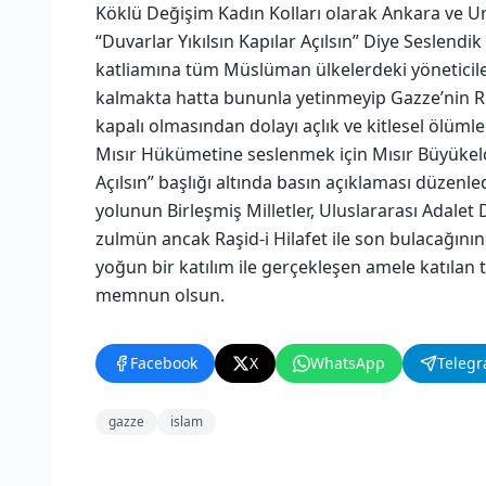
Köklü Değişim Kadın Kolları olarak Ankara ve U
“Duvarlar Yıkılsın Kapılar Açılsın” Diye Seslend
katliamına tüm Müslüman ülkelerdeki yöneticiler
kalmakta hatta bununla yetinmeyip Gazze’nin Refa
kapalı olmasından dolayı açlık ve kitlesel ölüm
Mısır Hükümetine seslenmek için Mısır Büyükelçi
Açılsın” başlığı altında basın açıklaması düzenl
yolunun Birleşmiş Milletler, Uluslararası Adalet D
zulmün ancak Raşid-i Hilafet ile son bulacağının
yoğun bir katılım ile gerçekleşen amele katıla
memnun olsun.
Facebook
X
WhatsApp
Teleg
gazze
islam