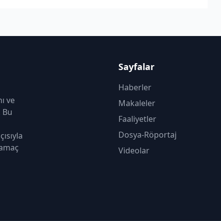
Sayfalar
Haberler
nı ve
Makaleler
. Bu
Faaliyetler
Dosya-Röportaj
çısıyla
 amaç
Videolar