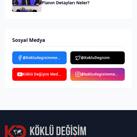
Planın Detayları Neler?
Sosyal Medya
@Kokludegisimmedya
@KokluDegisim
Köklü Değişim Medya
@kokludegisimmedya