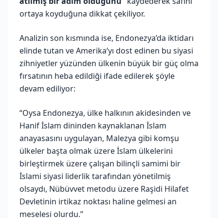
atılmış bir adım olduğunu”
kaydederek safını
ortaya koyduğuna dikkat çekiliyor.
Analizin son kısmında ise, Endonezya’da iktidarı
elinde tutan ve Amerika’yı dost edinen bu siyasi
zihniyetler yüzünden ülkenin büyük bir güç olma
fırsatının heba edildiği ifade edilerek şöyle
devam ediliyor:
“Oysa Endonezya, ülke halkının akidesinden ve
Hanif İslam dininden kaynaklanan İslam
anayasasını uygulayan, Malezya gibi komşu
ülkeler başta olmak üzere İslam ülkelerini
birleştirmek üzere çalışan bilinçli samimi bir
İslami siyasi liderlik tarafından yönetilmiş
olsaydı, Nübüvvet metodu üzere Raşidi Hilafet
Devletinin irtikaz noktası haline gelmesi an
meselesi olurdu.”