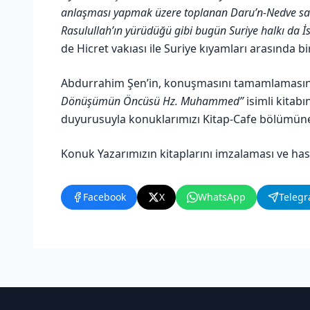
anlaşması yapmak üzere toplanan Daru’n-Nedve sahi
Rasulullah’ın yürüdüğü gibi bugün Suriye halkı da İ
de Hicret vakıası ile Suriye kıyamları arasında bir
Abdurrahim Şen’in, konuşmasını tamamlamasın
Dönüşümün Öncüsü Hz. Muhammed”
isimli kitabı
duyurusuyla konuklarımızı Kitap-Cafe bölümüne
Konuk Yazarımızın kitaplarını imzalaması ve ha
Facebook
X
WhatsApp
Teleg