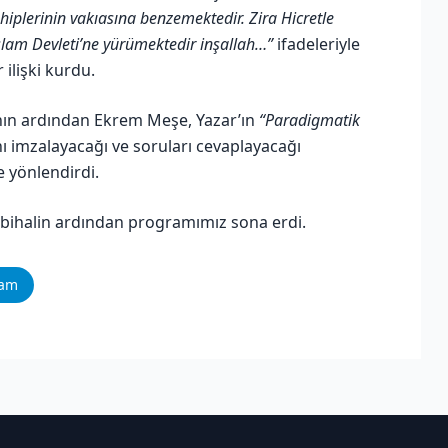
plerinin vakıasına benzemektedir. Zira Hicretle
slam Devleti’ne yürümektedir inşallah…”
ifadeleriyle
 ilişki kurdu.
ın ardından Ekrem Meşe, Yazar’ın
“Paradigmatik
nı imzalayacağı ve soruları cevaplayacağı
 yönlendirdi.
sbihalin ardından programımız sona erdi.
ram