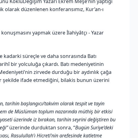
unu KöklüDeğişim Yazarı Ekrem Meşe’nin yaptığı
lik olarak düzenlenen konferansımız, Kur’an-ı
 konuşmasını yapmak üzere İlahiyâtçı - Yazar
e kadarki süreçle ve daha sonrasında Batı
arihî bir yolculuğa çıkardı. Batı medeniyetinin
 Medeniyeti’nin zirvede durduğu bir aydınlık çağa
ir şekilde ifade etmediğini, bilakis bunun üzerini
ın, tarihin başlangıcı/takvim olarak tespit ve tayin
 hem de Müslüman toplum nazarında müthiş bir etkisi
seti üzerinde iz bırakan, tarihin seyrini değiştiren bu
eği”
üzerinde durduktan sonra, “
Bugün Suriye’deki
sı, Rasulullah’ı Hicreti’nin arefesinde katletme