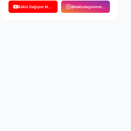
Köklü Değişim Medya
@kokludegisimmedya