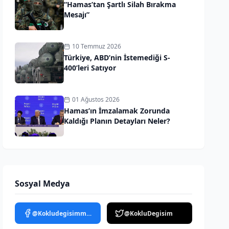
“Hamas’tan Şartlı Silah Bırakma
Mesajı”
10 Temmuz 2026
Türkiye, ABD’nin İstemediği S-
400’leri Satıyor
01 Ağustos 2026
Hamas’ın İmzalamak Zorunda
Kaldığı Planın Detayları Neler?
Sosyal Medya
@Kokludegisimmedya
@KokluDegisim