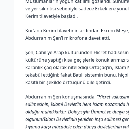
Müslümanların yoğun katılımı gözlendi. Sunum
ve yer sıkıntısı sebebiyle sadece Erkeklere yöne
Kerim tilavetiyle başladı.
Kur’an-ı Kerim tilavetinin ardından Ekrem Meşe,
Abdurrahim Şen’i mikrofona davet etti.
Şen, Cahiliye Arap kültüründen Hicret hadisesin
kültürüne yaptığı kısa geçişlerle konuklarımızı t
karanlık çağ olarak nitelediği Ortaçağ’ın, İslam
tekabül ettiğini; fakat Batılı sistemin bunu, hiçb
kasıtlı bir şekilde örttüğünü dile getirdi.
Abdurrahim Şen konuşmasında,
“Hicret vakıasın
edilmesinin, İslamî Devlet’in hem İslam nazarında
olduğu muhakkaktır. Dolayısıyla Ümmet ve dünya siya
olgunun/İslam Devleti’nin yeniden inşa edilmesi ger
kıyama karşı mücadele eden dünya devletlerinin vakıa