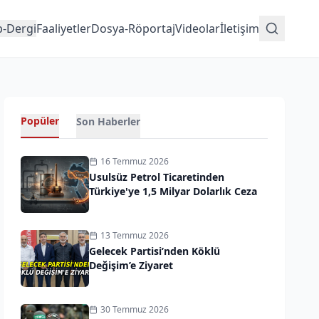
p-Dergi
Faaliyetler
Dosya-Röportaj
Videolar
İletişim
Popüler
Son Haberler
16 Temmuz 2026
Usulsüz Petrol Ticaretinden
Türkiye'ye 1,5 Milyar Dolarlık Ceza
13 Temmuz 2026
Gelecek Partisi’nden Köklü
Değişim’e Ziyaret
30 Temmuz 2026