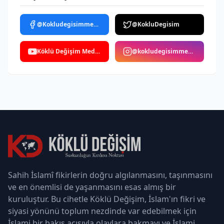
@Kokludegisimmedya
@KokluDegisim
Köklü Değişim Medya
@kokludegisimmedya
Sahih İslamî fikirlerin doğru algılanmasını, taşınmasını
ve en önemlisi de yaşanmasını esas almış bir
kuruluştur. Bu cihetle Köklü Değişim, İslam'ın fikri ve
siyasi yönünü toplum nezdinde var edebilmek için
İslami bir bakış açısıyla olaylara bakmayı ve İslami