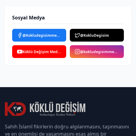
Sosyal Medya
@Kokludegisimmedya
@KokluDegisim
Köklü Değişim Medya
@kokludegisimmedya
Sahih İslamî fikirlerin doğru algılanmasını, taşınmasını
ve en önemlisi de yaşanmasını esas almış bir