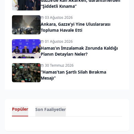
Gazze’de Kan Akarken, Garantörlerden
“Şiddetli Kınama”
03 Ağustos 2026
Ankara, Gazze’yi Yine Uluslararası
Topluma Havale Etti
01 Ağustos 2026
Hamas’ın İmzalamak Zorunda Kaldığı
Planın Detayları Neler?
30 Temmuz 2026
“Hamas’tan Şartlı Silah Bırakma
Mesajı”
Popüler
Son Faaliyetler