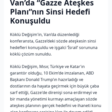
Van’da “Gazze Ateşkes
Planı”nın Sinsi Hedefi
Konuşuldu
Köklü Değişim'in, Van’da düzenlediği
konferansta, Gazze’deki sözde ateşkesin sinsi
hedefleri konuşuldu ve işgalci ‘İsrail’ sorununa
köklü çözüm sunuldu.
Köklü Değişim, Mısır, Türkiye ve Katar’ın
garantör olduğu, 10 Ekim’de imzalanan, ABD
Başkanı Donald Trump’ın hazırladığı ve
dostlarının da hayata geçirmek için büyük çaba
sarf ettiği, Gazze'de direnişi sona erdirmeyi ve
bir manda yönetimi kurmayı amaçlayan sözde
ateşkes planının gerçek hedefini ve ihaneti konu
alan konferans serisine Van ile devam edildi.