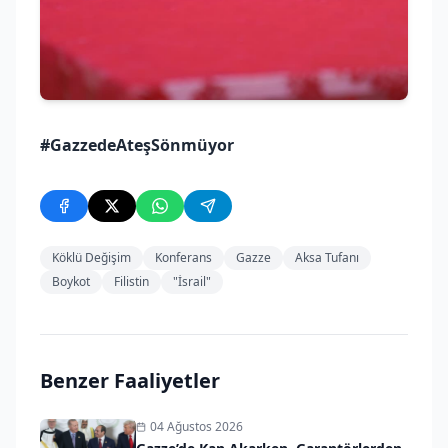
#GazzedeAteşSönmüyor
Köklü Değişim
Konferans
Gazze
Aksa Tufanı
Boykot
Filistin
"İsrail"
Benzer Faaliyetler
04 Ağustos 2026