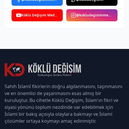
Köklü Değişim Medya
@kokludegisimmedya
Sahih İslamî fikirlerin doğru algılanmasını, taşınmasını
ve en önemlisi de yaşanmasını esas almış bir
kuruluştur. Bu cihetle Köklü Değişim, İslam'ın fikri ve
siyasi yönünü toplum nezdinde var edebilmek için
İslami bir bakış açısıyla olaylara bakmayı ve İslami
çözümler ortaya koymayı amaç edinmiştir.