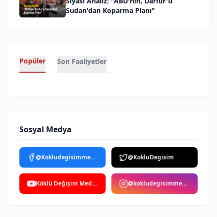
Siyasi Analiz: "ABD'nin, Darfur'u
Sudan'dan Koparma Planı"
Popüler
Son Faaliyetler
Sosyal Medya
@Kokludegisimmedya
@KokluDegisim
Köklü Değişim Medya
@kokludegisimmedya