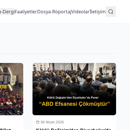
p-Dergi
Faaliyetler
Dosya-Röportaj
Videolar
İletişim
06 Nisan 2026