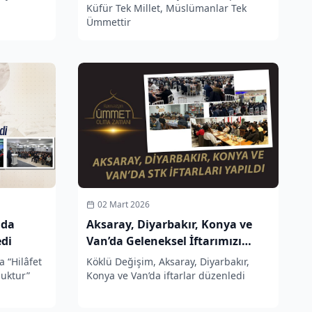
Küfür Tek Millet, Müslümanlar Tek
Ümmettir
02 Mart 2026
ada
Aksaray, Diyarbakır, Konya ve
edi
Van’da Geleneksel İftarımızı
Gerçekleştirdik
 “Hilâfet
Köklü Değişim, Aksaray, Diyarbakır,
luktur”
Konya ve Van’da iftarlar düzenledi