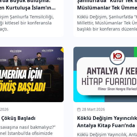
fa’da Büyük Buluşma:
Şanlıurfa’da “Küfür Tek M
n Kurtuluşa İslam’ın
Müslümanlar Tek Ümmet
Konferansı Düzenlendi
şim Şanlıurfa Temsilciliği,
Köklü Değişim, Şanlıurfa’da “
i kitlesel bir konferansla
Millettir, Müslümanlar Tek Ü
açtı.
başlıklı bir konferans düzenl
 2026
28 Mart 2026
 Çöküş Başladı
Köklü Değişim Yayıncılık
Antalya Kitap Fuarı’nda
savaşına nasıl bakmalıyız?”
anel İstanbul'da ofisimizde
Köklü Değişim Yayıncılık, Ant