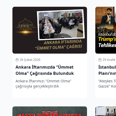
26 Şubat 2026
29 Aralık
Ankara İftarımızda “Ümmet
İstanbul
Olma” Çağrısında Bulunduk
Planı’nı
Çekildi
Ankara İftarımızı “Ümmet Olma”
“Ateşkes 
çağrısıyla gerçekleştirdik
Gazze” Ko