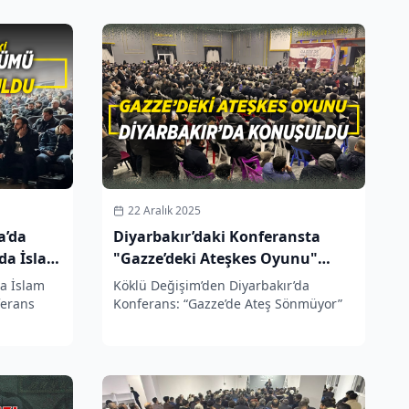
22 Aralık 2025
a’da
Diyarbakır’daki Konferansta
da İslam
"Gazze’deki Ateşkes Oyunu"
Konuşuldu
a İslam
Köklü Değişim’den Diyarbakır’da
ferans
Konferans: “Gazze’de Ateş Sönmüyor”