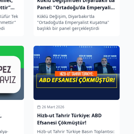
illet,
Köklü Değişim’den Diyarbakır’da
tir”
Panel: "Ortadoğu’da Emperyalist
Kuşatma"
Küfür Tek
Köklü Değişim, Diyarbakır’da
mmettir”
"Ortadoğu’da Emperyalist Kuşatma"
edi
başlıklı bir panel gerçekleştirdi
26 Mart 2026
,
Hizb-ut Tahrir Türkiye: ABD
Efsanesi Çökmüştür!
alya-
Hizb-ut Tahrir Türkiye Basın Toplantısı: