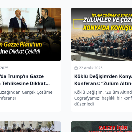
 2025
22 Aralık 2025
’da Trump’ın Gazze
Köklü Değişim’den Kony
n Tehlikesine Dikkat
Konferans: “Zulüm Altın
Coğrafyamız”
Tuzağından Gerçek Çözüme
Köklü Değişim, “Zulüm Altınd
nferansı
Coğrafyamız” başlıklı bir kon
düzenledi