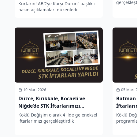
gerçekleşti
Kurtarın! ABD’ye Karşı Durun” başlıklı
basın açıklamaları düzenledi
10 Mart 2026
05 Mart 
Düzce, Kırıkkale, Kocaeli ve
Batman 
Niğde’de STK İftarlarımızı
İftarlar
Gerçekleştirdik
Köklü Değişim olarak 4 ilde geleneksel
Köklü Deği
iftarlarımızı gerçekleştirdik
programla