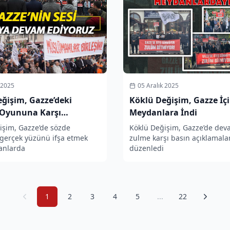
 2025
05 Aralık 2025
ğişim, Gazze’deki
Köklü Değişim, Gazze İçi
 Oyununa Karşı
Meydanlara İndi
arda
işim, Gazze’de sözde
Köklü Değişim, Gazze’de de
 gerçek yüzünü ifşa etmek
zulme karşı basın açıklamala
anlarda
düzenledi
1
2
3
4
5
...
22