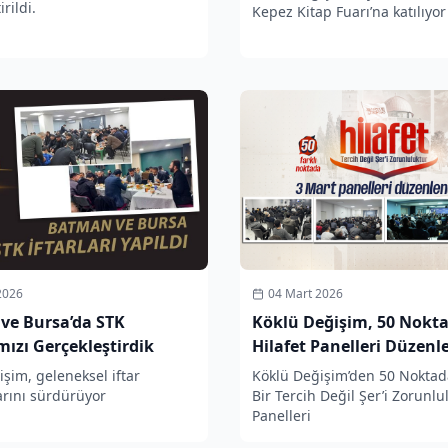
rildi.
Kepez Kitap Fuarı’na katılıyor
2026
04 Mart 2026
ve Bursa’da STK
Köklü Değişim, 50 Nokt
ımızı Gerçekleştirdik
Hilafet Panelleri Düzenl
şim, geleneksel iftar
Köklü Değişim’den 50 Noktada
rını sürdürüyor
Bir Tercih Değil Şer’i Zorunlu
Panelleri