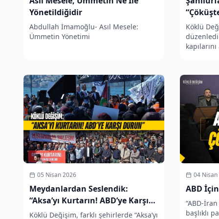
Asıl Mesele, Ümmetin Ne İle
Şanlıur
Yönetildiğidir
“Çöküşte
Çağrısı”
Abdullah İmamoğlu- Asıl Mesele:
Köklü Deği
Ümmetin Yönetimi
düzenlediğ
kapılarını 
05 Nisan 2026
04 Nisan
Meydanlardan Seslendik:
ABD İçin
“Aksa’yı Kurtarın! ABD’ye Karşı
“ABD-İran 
Durun”
başlıklı p
Köklü Değişim, farklı şehirlerde “Aksa’yı