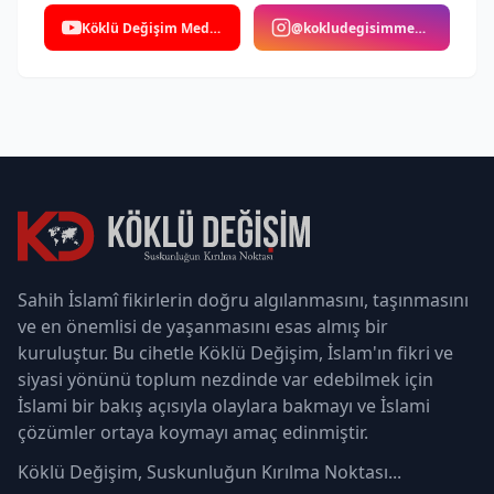
Köklü Değişim Medya
@kokludegisimmedya
Sahih İslamî fikirlerin doğru algılanmasını, taşınmasını
ve en önemlisi de yaşanmasını esas almış bir
kuruluştur. Bu cihetle Köklü Değişim, İslam'ın fikri ve
siyasi yönünü toplum nezdinde var edebilmek için
İslami bir bakış açısıyla olaylara bakmayı ve İslami
çözümler ortaya koymayı amaç edinmiştir.
Köklü Değişim, Suskunluğun Kırılma Noktası...