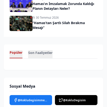
Hamas’ın İmzalamak Zorunda Kaldığı
Planın Detayları Neler?
30 Temmuz 2026
“Hamas’tan Şartlı Silah Bırakma
Mesajı”
Popüler
Son Faaliyetler
Sosyal Medya
@Kokludegisimmedya
@KokluDegisim