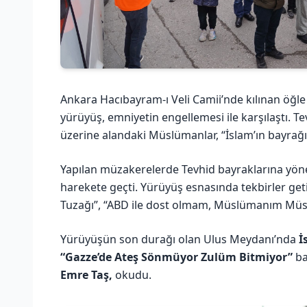
Ankara Hacıbayram-ı Veli Camii’nde kılınan öğl
yürüyüş, emniyetin engellemesi ile karşılaştı. 
üzerine alandaki Müslümanlar, “İslam’ın bayrağı 
Yapılan müzakerelerde Tevhid bayraklarına yöne
harekete geçti. Yürüyüş esnasında tekbirler getir
Tuzağı”, “ABD ile dost olmam, Müslümanım Müslü
Yürüyüşün son durağı olan Ulus Meydanı’nda
İ
“Gazze’de Ateş Sönmüyor Zulüm Bitmiyor”
ba
Emre Taş,
okudu.