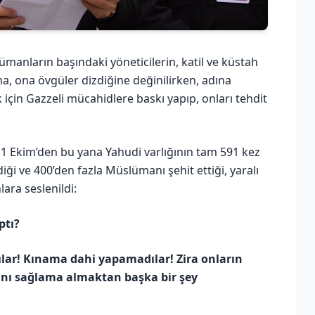
manların başındaki yöneticilerin, katil ve küstah
na, ona övgüler dizdiğine değinilirken, adına
 için Gazzeli mücahidlere baskı yapıp, onları tehdit
 Ekim’den bu yana Yahudi varlığının tam 591 kez
diği ve 400’den fazla Müslümanı şehit ettiği, yaralı
lara seslenildi:
ptı?
dılar! Kınama dahi yapamadılar! Zira onların
arını sağlama almaktan başka bir şey