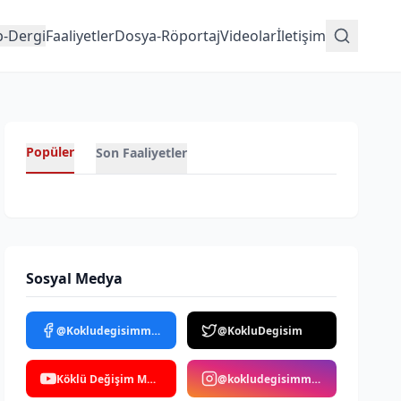
p-Dergi
Faaliyetler
Dosya-Röportaj
Videolar
İletişim
Popüler
Son Faaliyetler
Sosyal Medya
@Kokludegisimmedya
@KokluDegisim
Köklü Değişim Medya
@kokludegisimmedya