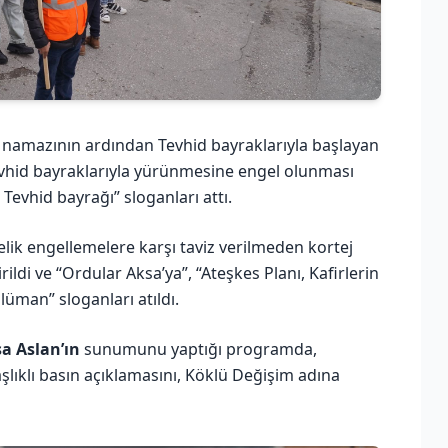
e namazının ardından Tevhid bayraklarıyla başlayan
Tevhid bayraklarıyla yürünmesine engel olunması
Tevhid bayrağı” sloganları attı.
lik engellemelere karşı taviz verilmeden kortej
ildi ve “Ordular Aksa’ya”, “Ateşkes Planı, Kafirlerin
man” sloganları atıldı.
sa Aslan’ın
sunumunu yaptığı programda,
şlıklı basın açıklamasını, Köklü Değişim adına