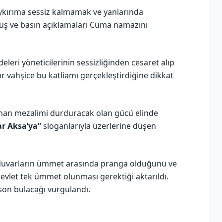
ykırıma sessiz kalmamak ve yanlarında
üş ve basın açıklamaları Cuma namazını
eleri yöneticilerinin sessizliğinden cesaret alıp
 vahşice bu katliamı gerçekleştirdiğine dikkat
an mezalimi durduracak olan gücü elinde
r Aksa’ya”
sloganlarıyla üzerlerine düşen
ve duvarların ümmet arasında pranga olduğunu ve
devlet tek ümmet olunması gerektiği aktarıldı.
 son bulacağı vurgulandı.