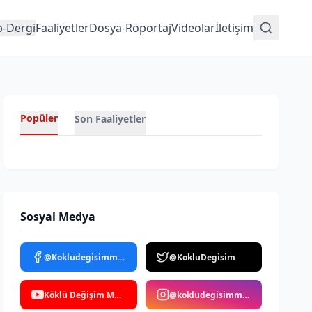
p-Dergi
Faaliyetler
Dosya-Röportaj
Videolar
İletişim
Popüler
Son Faaliyetler
Sosyal Medya
@Kokludegisimmedya
@KokluDegisim
Köklü Değişim Medya
@kokludegisimmedya