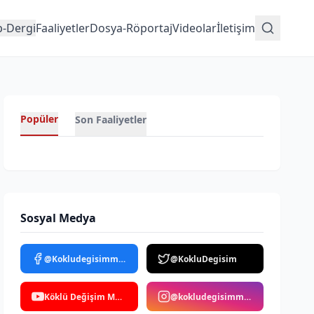
p-Dergi
Faaliyetler
Dosya-Röportaj
Videolar
İletişim
Popüler
Son Faaliyetler
Sosyal Medya
@Kokludegisimmedya
@KokluDegisim
Köklü Değişim Medya
@kokludegisimmedya