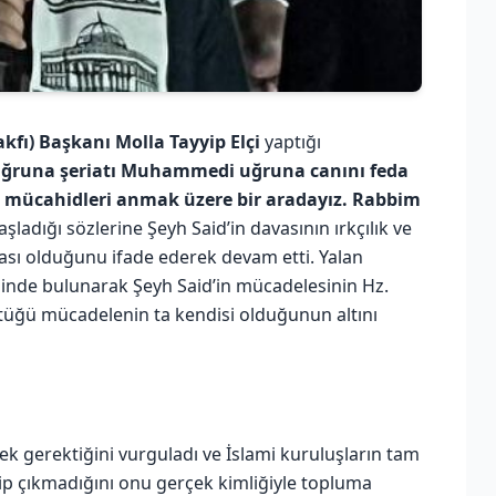
fı) Başkanı Molla Tayyip Elçi
yaptığı
 uğruna şeriatı Muhammedi uğruna canını feda
i mücahidleri anmak üzere bir aradayız. Rabbim
aşladığı sözlerine Şeyh Said’in davasının ırkçılık ve
vası olduğunu ifade ederek devam etti. Yalan
risinde bulunarak Şeyh Said’in mücadelesinin Hz.
tüğü mücadelenin ta kendisi olduğunun altını
ek gerektiğini vurguladı ve İslami kuruluşların tam
ip çıkmadığını onu gerçek kimliğiyle topluma