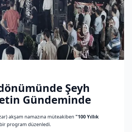
ıldönümünde Şeyh
metin Gündeminde
Pazar) akşam namazına müteakiben
"100 Yıllık
ı bir program düzenledi.