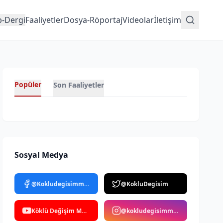
p-Dergi
Faaliyetler
Dosya-Röportaj
Videolar
İletişim
Popüler
Son Faaliyetler
Sosyal Medya
@Kokludegisimmedya
@KokluDegisim
Köklü Değişim Medya
@kokludegisimmedya