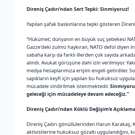
Direniş Çadırı’ndan Sert Tepki: Sinmiyoruz!
Yapılan şafak baskınlarına tepki gösteren Direni
“Hükümet; dünyanın en büyük suç şebekesi NA
Gazze'deki zulmü haykıran, NATO defol diyen in
sabaha karşı da farklı illerden çok sayıda arkadaş
alındı. Avukat görüşüne dahi izin verilmiyor. Y
medya hesaplarımıza erişim engeli getirdiler. So
sapıkların keyfi için yapılan bu hukuksuz uygula
mücadele sindirilmek istenmektedir.
Sinmiyoruz
geleceği için mücadeleye devam edeceğiz.”
Direniş Çadırı’ndan Köklü Değişim’e Açıklam
Direniş Çadırı gönüllülerinden Harun Karakaş, Kö
aktivistlerine hukuksuz gözaltı uygulandığını, kimi