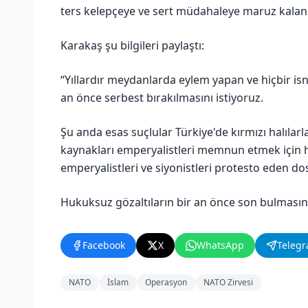
ters kelepçeye ve sert müdahaleye maruz kalan
Karakaş şu bilgileri paylaştı:
“Yıllardır meydanlarda eylem yapan ve hiçbir i
an önce serbest bırakılmasını istiyoruz.
Şu anda esas suçlular Türkiye'de kırmızı halılarl
kaynakları emperyalistleri memnun etmek için 
emperyalistleri ve siyonistleri protesto eden do
Hukuksuz gözaltıların bir an önce son bulmasını
Facebook
X
WhatsApp
Teleg
NATO
İslam
Operasyon
NATO Zirvesi