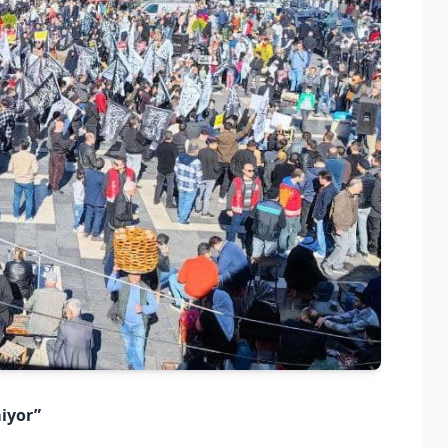
miyor”