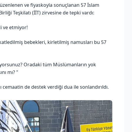
düzenlenen ve fiyaskoyla sonuçlanan 57 İslam
liği Teşkilatı (İİT) zirvesine de tepki vardı:
di ve etmiyor!
atledilmiş bebekleri, kirletilmiş namusları bu 57
kliyorsunuz? Oradaki tüm Müslümanların yok
ını mı? "
ı cemaatin de destek verdiği dua ile sonlandırıldı.