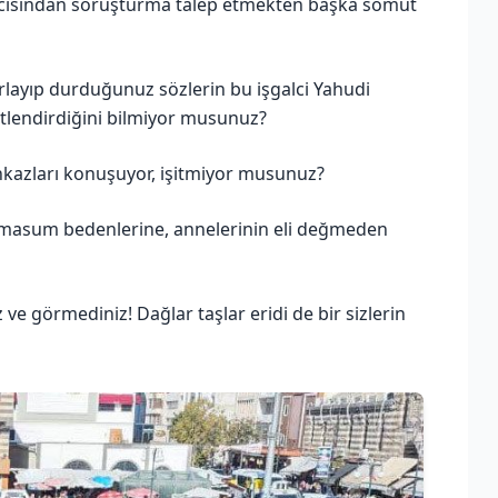
cısından soruşturma talep etmekten başka somut
rarlayıp durduğunuz sözlerin bu işgalci Yahudi
etlendirdiğini bilmiyor musunuz?
enkazları konuşuyor, işitmiyor musunuz?
masum bedenlerine, annelerinin eli değmeden
e görmediniz! Dağlar taşlar eridi de bir sizlerin