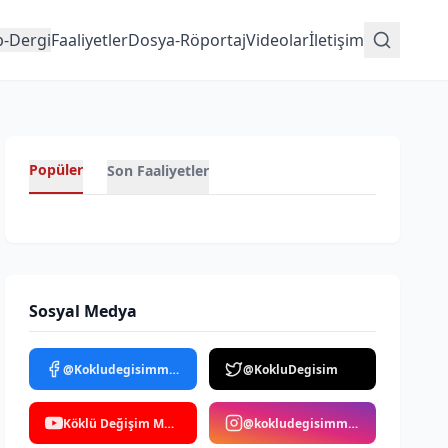
p-Dergi
Faaliyetler
Dosya-Röportaj
Videolar
İletişim
Popüler
Son Faaliyetler
Sosyal Medya
@Kokludegisimmedya
@KokluDegisim
Köklü Değişim Medya
@kokludegisimmedya