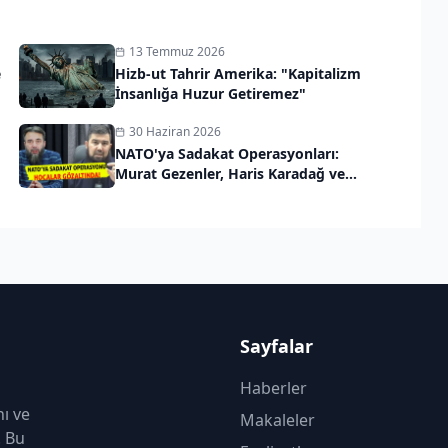
13 Temmuz 2026
e
Hizb-ut Tahrir Amerika: "Kapitalizm
İnsanlığa Huzur Getiremez"
30 Haziran 2026
NATO'ya Sadakat Operasyonları:
Murat Gezenler, Haris Karadağ ve
Orhan Küçük Gözaltında
Sayfalar
Haberler
nı ve
Makaleler
. Bu