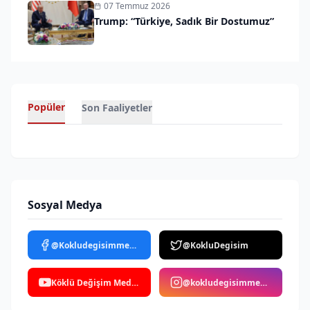
07 Temmuz 2026
Trump: “Türkiye, Sadık Bir Dostumuz”
Popüler
Son Faaliyetler
Sosyal Medya
@Kokludegisimmedya
@KokluDegisim
Köklü Değişim Medya
@kokludegisimmedya