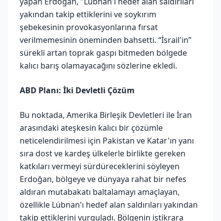
yapan Erdoğan, "Lübnan'ı hedef alan saldırıları
yakından takip ettiklerini ve soykırım
şebekesinin provokasyonlarına fırsat
verilmemesinin öneminden bahsetti. “İsrail'in”
sürekli artan toprak gaspı bitmeden bölgede
kalıcı barış olamayacağını sözlerine ekledi.
ABD Planı: İki Devletli Çözüm
Bu noktada, Amerika Birleşik Devletleri ile İran
arasındaki ateşkesin kalıcı bir çözümle
neticelendirilmesi için Pakistan ve Katar'ın yanı
sıra dost ve kardeş ülkelerle birlikte gereken
katkıları vermeyi sürdüreceklerini söyleyen
Erdoğan, bölgeye ve dünyaya rahat bir nefes
aldıran mutabakatı baltalamayı amaçlayan,
özellikle Lübnan'ı hedef alan saldırıları yakından
takip ettiklerini vurguladı. Bölgenin istikrara