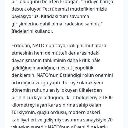
biri olduğunu belirten Erdoğan, "Türkiye barışa
destek oluyor. Tecrübemizi müttefiklerimizle
paylaşıyoruz. Kıtadaki tüm savunma
girişimlerine dahil olma iradesine sahibiz."
İfadelerini kullandı.
Erdoğan, NATO'nun caydırıcılığını muhafaza
etmesinin hem de müttefikler arasındaki
dayanışmanın tahkiminin daha kritik hâle
geldiğine inandığını, mevcut jeopolitik
denklemin, NATO'nun üstlendiği rolün önemini
artırdığına vurgu yaptı. Türkiye olarak yeni
dönemin ruhunu en iyi okuyan ülkelerden
birinin Türkiye olduğunu, kriz bölgeleriyle 1800
kilometreyi aşan kara sınırına sahip oalan
Türkiye’nin, güçlü ordusu, modern askerî
kabiliyetleri ve gelişmiş savunma sanayisiyle 70
yılı aşkın süredir NATO'nun güvenliğine katkı