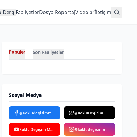
p-Dergi
Faaliyetler
Dosya-Röportaj
Videolar
İletişim
Popüler
Son Faaliyetler
Sosyal Medya
@Kokludegisimmedya
@KokluDegisim
Köklü Değişim Medya
@kokludegisimmedya