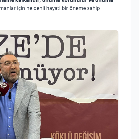
Halife kalkandır; onunla korunulur ve onunla
ümanlar için ne denli hayati bir öneme sahip