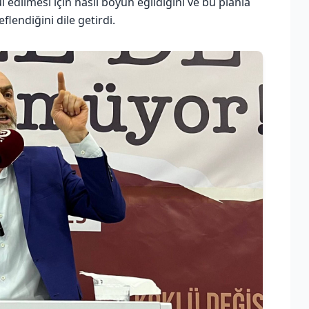
edilmesi için nasıl boyun eğildiğini ve bu planla
lendiğini dile getirdi.