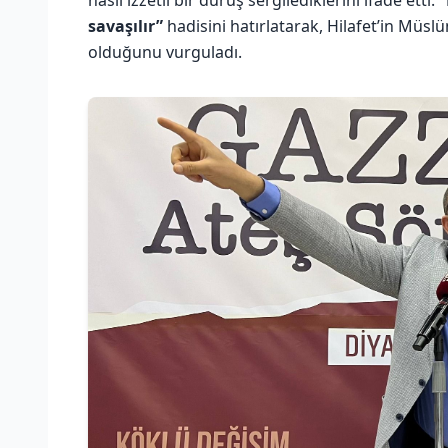
nasıl izzetli bir duruş sergilediklerini ifade etti.
“
savaşılır”
hadisini hatırlatarak, Hilafet’in Müsl
olduğunu vurguladı.