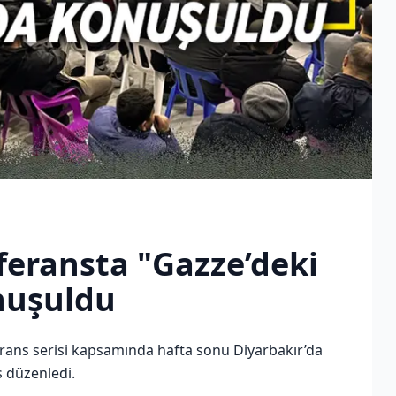
feransta "Gazze’deki
nuşuldu
rans serisi kapsamında hafta sonu Diyarbakır’da
s düzenledi.