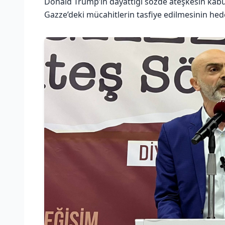
Donald Trump’ın dayattığı sözde ateşkesin kabul 
Gazze’deki mücahitlerin tasfiye edilmesinin hedef