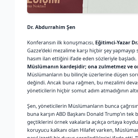
Dr. Abdurrahim Şen
Konferansın ilk konuşmacısı,
Eğitimci-Yazar D
Gazze’deki mezalime karşı hiçbir şey yapmayıp 
hasım ilan ettiğini ifade eden sözleriyle başla
Müslümanın kardeşidir; ona zulmetmez ve 
Müslümanların bu bilinçle üzerlerine düşen soru
değindi. Ancak buna rağmen, bu mezalimi deva
yöneticilerin hiçbir somut adım atmadığının altını
Şen, yöneticilerin Müslümanların bunca çağrısı
buna karşın ABD Başkanı Donald Trump’ın tek bir
geçtiklerini örnek vakalarla açıkça ortaya koy
koruyucu kalkanı olan Hilafet varken, Müslüman 