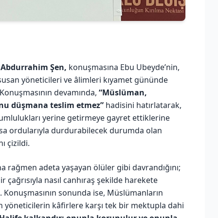
r.Abdurrahim Şen,
konuşmasına Ebu Ubeyde’nin,
susan yöneticileri ve âlimleri kıyamet gününde
dı. Konuşmasının devamında,
“Müslüman,
onu düşmana teslim etmez”
hadisini hatırlatarak,
mlulukları yerine getirmeye gayret ettiklerine
sa ordularıyla durdurabilecek durumda olan
 çizildi.
na rağmen adeta yaşayan ölüler gibi davrandığını;
 çağrısıyla nasıl canhıraş şekilde harekete
du. Konuşmasının sonunda ise, Müslümanların
yöneticilerin kâfirlere karşı tek bir mektupla dahi